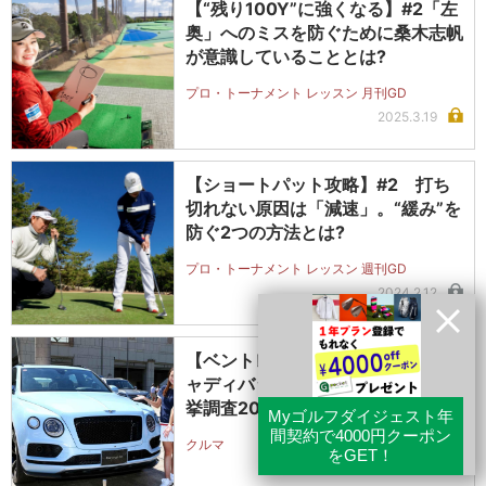
【“残り100Y”に強くなる】#2「左
奥」へのミスを防ぐために桑木志帆
が意識していることとは?
プロ・トーナメント レッスン 月刊GD
2025.3.19
【ショートパット攻略】#2 打ち
切れない原因は「減速」。“緩み”を
防ぐ2つの方法とは?
プロ・トーナメント レッスン 週刊GD
2024.2.12
【ベントレー・ベンテイガV8】キ
ャディバッグ何本積める? SUVを一
挙調査2019!
クルマ
2019.10.18