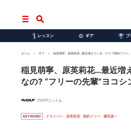
レッスン
ギア
プ
ホーム
ギア
稲見萌寧、原英莉花…最近増えている「クラブ契約フリー」っ
稲見萌寧、原英莉花…最近増
なの? “フリーの先輩”ヨコ
プロ汁!ごっくん
KEYWORD
ドライバー
原英莉花
契約フリー
横田真一