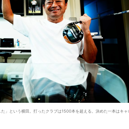
ました」という横田。打ったクラブは1500本を超える。決めた一本はキャ