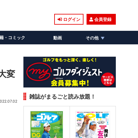
ログイン
会員登録
籍・コミック
動画
その他
大変
雑誌がまるごと読み放題！
022.07.02