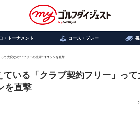
ロ・トーナメント
コース・プレー
書
て大変なの? “フリーの先輩”ヨコシンを直撃
えている「クラブ契約フリー」って
シンを直撃
2