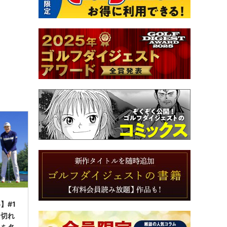
】#1
ち切れ