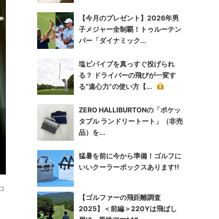
【今月のプレゼント】2026年男
子メジャー全制覇！トゥルーテン
パー「ダイナミック...
塩ビパイプを真っすぐ投げられ
る？ ドライバーの飛びが一変す
る“遠心力”の使い方【...
ZERO HALLIBURTONの「ポケッ
タブル ランドリートート」（非売
品）を...
猛暑を前に今から準備！ゴルフに
いいクーラーボックスあります!!
ロ
【ゴルファーの飛距離調査
2025】＜前編＞220Yは飛ばし