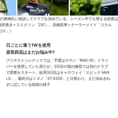
ーチの奥嶋氏に相談してクラブを決めている。シーズン中でも替える頻度は
池田勇太＝スリクソン「ZX7」、高橋彩華＝テーラーメイド「ステル
ゼロ」）
日ごとに違う1Wを使用
原英莉花はまだお悩み中?
ブリヂストンレディスでは、予選はヤマハ「RMX VD」ドライ
バーを使用していた原だが、3日目の朝の練習では別のクラブ
で調整をスタート。結局3日目はキャロウェイ「エピック MAX
LS」、最終日はミズノ「ST-X200」と日替わり。まだ決めきれ
ずに試している段階の様子