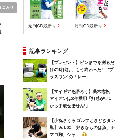
気に入り
ら
週刊GD最新号
月刊GD最新号
難
記事ランキング
【プレゼント】ピンまでを測るだ
けの時代は、もう終わった! “プ
ラスワン”の「レー...
【マイギアを語ろう】桑木志帆
アイアンは8年愛用「打感がいい
から手放せません!」
【小祝さくら ゴルフときどきタン
塩】Vol.92 好きなものは魚、ナ
マコ酢、シャ...