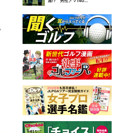
屋!? 男性アマ140...
る
と
。