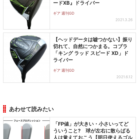
ードXB』ドライバー
ギア 週刊GD
2021.3.26
【ヘッドデータは嘘つかない】振り
切れて、自然につかまる。コブラ
「キング ラッド スピード XD」ド
ライバー
ギア 週刊GD
2021.6.12
あわせて読みたい
「FP値」が大きい・小さいってど
ういうこと? 球が左右に散らばる
人は覚えておこう【明日使えるゴル