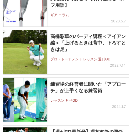
フ用語】
ギア コラム
2023.5.7
高橋彩華のバーディ講座＜アイアン
編＞「上げるときは背中、下ろすと
きは足」
プロ・トーナメント レッスン 週刊GD
2022.7.14
練習場の経営者に聞いた「アプロー
チ」が上手くなる練習術
レッスン 月刊GD
2024.1.7
【週刊GD最新号】温故知新の飛距