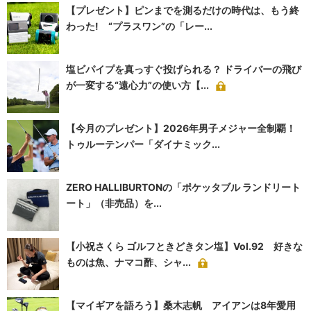
【プレゼント】ピンまでを測るだけの時代は、もう終
わった! “プラスワン”の「レー...
塩ビパイプを真っすぐ投げられる？ ドライバーの飛び
が一変する“遠心力”の使い方【...
【今月のプレゼント】2026年男子メジャー全制覇！
トゥルーテンパー「ダイナミック...
ZERO HALLIBURTONの「ポケッタブル ランドリート
ート」（非売品）を...
【小祝さくら ゴルフときどきタン塩】Vol.92 好きな
ものは魚、ナマコ酢、シャ...
【マイギアを語ろう】桑木志帆 アイアンは8年愛用