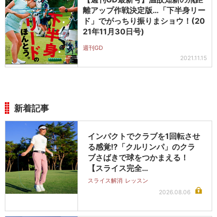
離アップ作戦決定版…「下半身リー
ド」でがっちり振りまショウ！(20
21年11月30日号)
週刊GD
2021.11.15
新着記事
インパクトでクラブを1回転させ
る感覚!?「クルリンパ」のクラ
ブさばきで球をつかまえる！
【スライス完全…
スライス解消
レッスン
2026.08.06