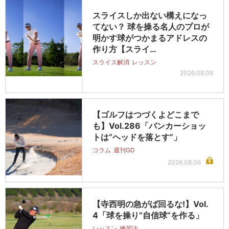
スライスしか出ない構えになっ
てない？ 球を操る名人のプロが
明かす球がつかまるアドレスの
作り方【スライ…
スライス解消
レッスン
2026.08.06
【ゴルフはつづくよどこまで
も】Vol.286「バンカーショッ
トは“ヘッドを落とす”」
コラム
週刊GD
2026.08.06
【寺西明の急がば回るな!】Vol.
4「球を操り”自信球”を作る」
レッスン
練習法