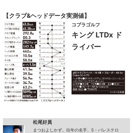
【クラブ&ヘッドデータ実測値】
コブラゴルフ
キング LTDx ド
ライバー
松尾好員
まつおよしかず。往年の名手、S・バレステロ