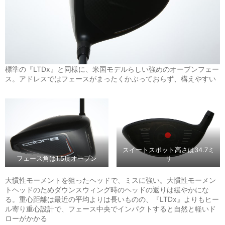
標準の『LTDx』と同様に、米国モデルらしい強めのオープンフェー
ス。アドレスではフェースがまったくかぶっておらず、構えやすい
スイートスポット高さは34.7ミ
フェース角は1.5度オープン
リ
大慣性モーメントを狙ったヘッドで、ミスに強い。大慣性モーメン
トヘッドのためダウンスウィング時のヘッドの返りは緩やかにな
る。重心距離は最近の平均よりは長いものの、『LTDx』よりもヒー
ル寄り重心設計で、フェース中央でインパクトすると自然と軽いド
ローがかかる