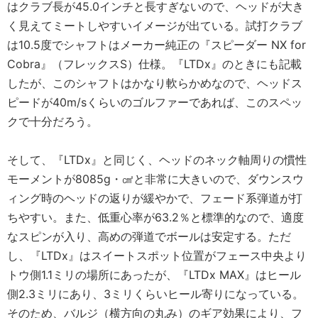
はクラブ長が45.0インチと長すぎないので、ヘッドが大き
く見えてミートしやすいイメージが出ている。試打クラブ
は10.5度でシャフトはメーカー純正の『スピーダー NX for
Cobra』（フレックスS）仕様。『LTDx』のときにも記載
したが、このシャフトはかなり軟らかめなので、ヘッドス
ピードが40m/sくらいのゴルファーであれば、このスペッ
クで十分だろう。
そして、『LTDx』と同じく、ヘッドのネック軸周りの慣性
モーメントが8085g・㎠と非常に大きいので、ダウンスウ
ィング時のヘッドの返りが緩やかで、フェード系弾道が打
ちやすい。また、低重心率が63.2％と標準的なので、適度
なスピンが入り、高めの弾道でボールは安定する。ただ
し、『LTDx』はスイートスポット位置がフェース中央より
トウ側1.1ミリの場所にあったが、『LTDx MAX』はヒール
側2.3ミリにあり、3ミリくらいヒール寄りになっている。
そのため、バルジ（横方向の丸み）のギア効果により、フ