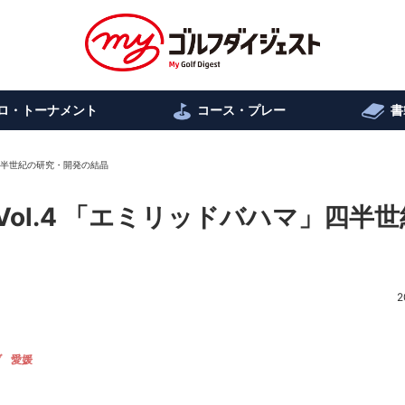
ロ・トーナメント
コース・プレー
書
」四半世紀の研究・開発の結晶
ol.4 「エミリッドバハマ」四半世
2
ブ
愛媛