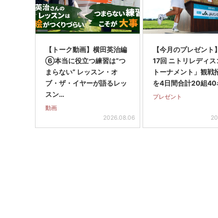
【トーク動画】横田英治編
【今月のプレゼント
⑥本当に役立つ練習は“つ
17回 ニトリレディ
まらない” レッスン・オ
トーナメント」観戦
ブ・ザ・イヤーが語るレッ
を4日間合計20組40
スン…
プレゼント
動画
2026.08.06
20