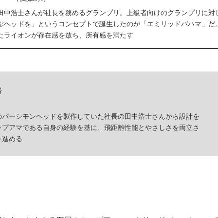
田中浩士さんが社長を務めるグランプリ。上級者向けのグランプリに対
ぶヘッドを」というコンセプトで誕生したのが「エミリッドバハマ」だ
たライオンが存在感を放ち、所有感を満たす
務
のパーシモンヘッドを製作していた社長の田中浩士さんから設計を
トップアマである自身の経験を基に、飛距離性能とやさしさを両立さ
を進める