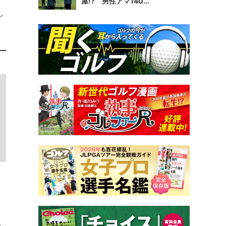
屋!? 男性アマ140...
し
。