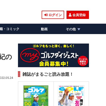
ログイン
会員登録
籍・コミック
動画
その他
紀の
雑誌がまるごと読み放題！
022.05.24