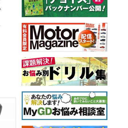
て
い
し
」