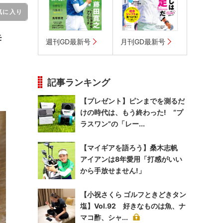
気に入り
モ
週刊GD最新号
月刊GD最新号
記事ランキング
【プレゼント】ピンまでを測るだ
けの時代は、もう終わった! “プ
ラスワン”の「レー...
【マイギアを語ろう】桑木志帆
アイアンは8年愛用「打感がいい
から手放せません!」
【小祝さくら ゴルフときどきタン
塩】Vol.92 好きなものは魚、ナ
マコ酢、シャ...