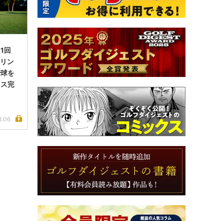
1回
ルリン
で球を
イス完
8.06