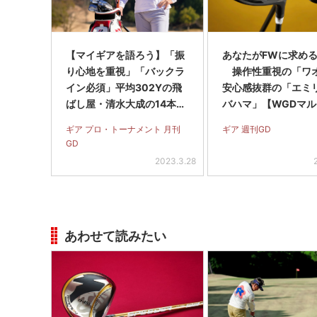
【マイギアを語ろう】「振
あなたがFWに求める
り心地を重視」「バックラ
操作性重視の「ワオ」
イン必須」平均302Yの飛
安心感抜群の「エミ
ばし屋・清水大成の14本セ
バハマ」【WGDマ
ッティング
ェ】
ギア プロ・トーナメント 月刊
ギア 週刊GD
GD
2023.3.28
あわせて読みたい