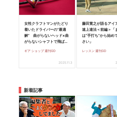
女性クラフトマンがたどり
藤田寛之が語るアイ
着いたドライバーの“最適
速上達法＜前編＞「
解” 曲がらないヘッド×曲
は“手打ち”から始め
がらないシャフトで飛ばそ
さい」
う!【WGDマルシェ】
ギア ショップ 週刊GD
レッスン 週刊GD
2025.11.3
新着記事