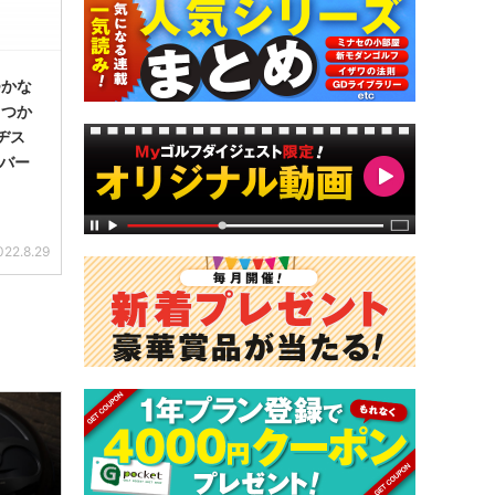
つかな
もつか
ヂス
イバー
022.8.29