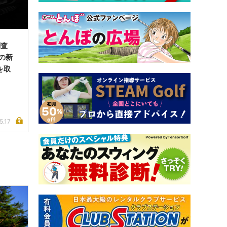
調査
」の新
を取
5.17