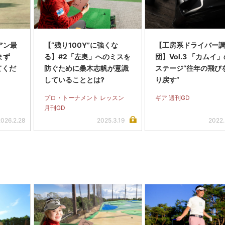
アン最
【“残り100Y”に強くな
【工房系ドライバー
まず
る】#2「左奥」へのミスを
団】Vol.3 「カムイ
てくだ
防ぐために桑木志帆が意識
ステージ“往年の飛び
していることとは?
り戻す”
プロ・トーナメント レッスン
ギア 週刊GD
月刊GD
2026.2.28
2025.3.19
2022.