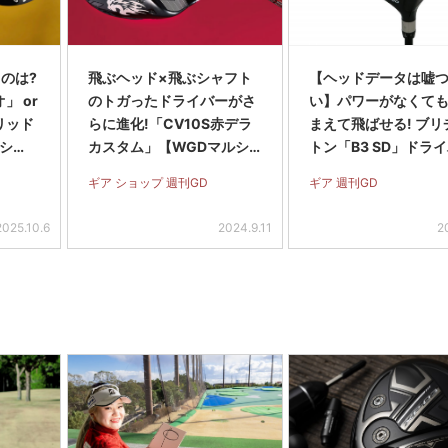
のは?
飛ぶヘッド×飛ぶシャフト
【ヘッドデータは嘘
 or
のトガったドライバーがさ
い】パワーがなくて
リッド
らに進化!「CV10S赤デラ
まえて飛ばせる! ブリ
ルシ
カスタム」【WGDマルシ
トン「B3 SD」ドラ
ェ】
ギア ショップ 週刊GD
ギア 週刊GD
2025.10.6
2024.9.11
2