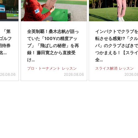
】「第
全英制覇！桑木志帆が語っ
インパクトでクラブを
スゴルフ
ていた「100Yの精度アッ
転させる感覚!?「ク
招待券
プ」「飛ばしの秘密」を再
パ」のクラブさばき
名…
録！ 藤田寛之から直接受
つかまえる！【スラ
け…
全…
プロ・トーナメント
レッスン
スライス解消
レッスン
26.08.06
2026.08.06
2026.0