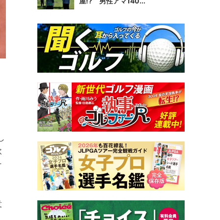
屋!? 男性アマ140...
。
し
飲
そ
意