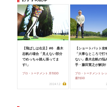
【飛ばしは右足】#6 桑木
【ショートパット攻略
志帆の場合「見えない部分
「大事なところで打
でめっちゃ踏ん張ってま
ない」桑木志帆の悩
す!」
手・藤田寛之が解決!
プロ・トーナメント 月刊GD
プロ・トーナメント レ
週刊GD
2024.1.2