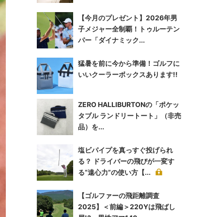
【今月のプレゼント】2026年男
子メジャー全制覇！トゥルーテン
パー「ダイナミック...
猛暑を前に今から準備！ゴルフに
いいクーラーボックスあります!!
ZERO HALLIBURTONの「ポケッ
タブル ランドリートート」（非売
品）を...
塩ビパイプを真っすぐ投げられ
る？ ドライバーの飛びが一変す
る“遠心力”の使い方【...
【ゴルファーの飛距離調査
2025】＜前編＞220Yは飛ばし