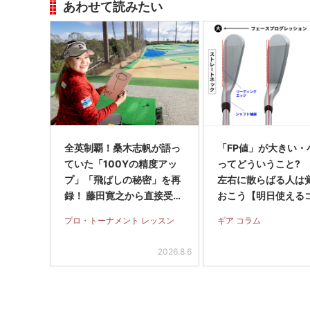
あわせて読みたい
全英制覇！桑木志帆が語っ
「FP値」が大きい・
ていた「100Yの精度アッ
ってどういうこと?
プ」「飛ばしの秘密」を再
左右に散らばる人は
録！ 藤田寛之から直接受け
おこう【明日使える
たパットのアドバイスも
用語】
プロ・トーナメント レッスン
ギア コラム
2026.8.6