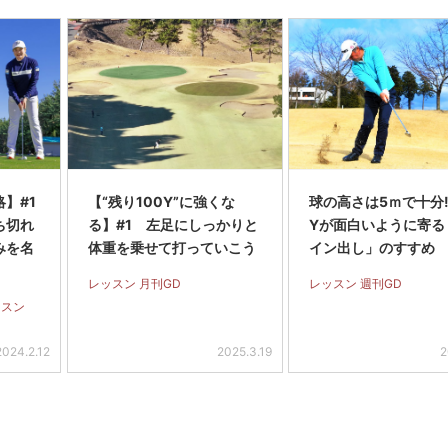
】#1
【“残り100Y”に強くな
球の高さは5ｍで十分! 
ち切れ
る】#1 左足にしっかりと
Yが面白いように寄る
みを名
体重を乗せて打っていこう
イン出し」のすすめ
レッスン 月刊GD
レッスン 週刊GD
ッスン
2024.2.12
2025.3.19
2