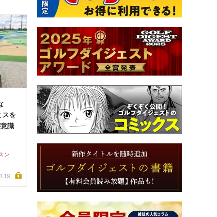
な
ミスを
が意識
スン
3.19