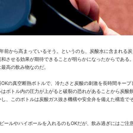
2年前から高まっているそう。というのも、炭酸水に含まれる炭
緩和させる効果が期待できることが明らかになったからである
は最高の飲み物なのだ。
OKの真空断熱ボトルで、冷たさと炭酸の刺激を長時間キープ
ルはボトル内の圧力が上がると破裂の恐れがあることから炭酸
かし、このボトルは炭酸ガス抜き機構や安全弁を備えた構造で
ビールやハイボールを入れるのもOKだが、飲み過ぎにはご注