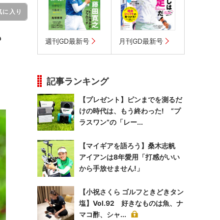
気に入り
も
週刊GD最新号
月刊GD最新号
記事ランキング
【プレゼント】ピンまでを測るだ
けの時代は、もう終わった! “プ
ラスワン”の「レー...
【マイギアを語ろう】桑木志帆
アイアンは8年愛用「打感がいい
から手放せません!」
【小祝さくら ゴルフときどきタン
塩】Vol.92 好きなものは魚、ナ
マコ酢、シャ...