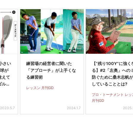
小さい
練習場の経営者に聞いた
【“残り100Y”に強く
 球が
「アプローチ」が上手くな
る】#2「左奥」への
覚えて
る練習術
防ぐために桑木志帆
ゴルフ
していることとは?
レッスン 月刊GD
プロ・トーナメント レッ
月刊GD
2023.5.7
2024.1.7
2025.