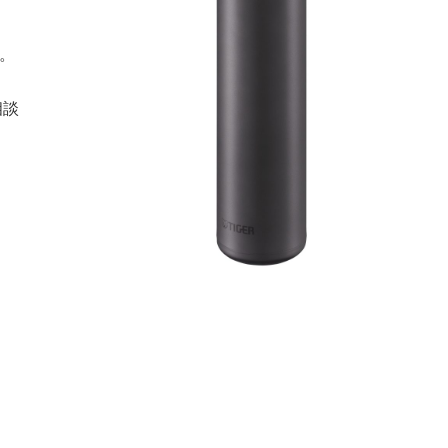
富。
）
相談