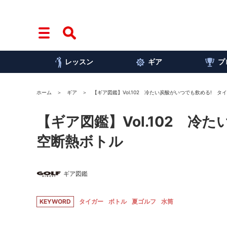
レッスン
ギア
プ
ホーム
ギア
【ギア図鑑】Vol.102 冷たい炭酸がいつでも飲める! 
【ギア図鑑】Vol.102 
空断熱ボトル
ギア図鑑
KEYWORD
タイガー
ボトル
夏ゴルフ
水筒