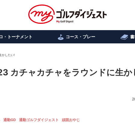
ロ・トーナメント
コース・プレー
書
生かしたい!
.23 カチャカチャをラウンドに生か
2
B
通勤GD
通勤ゴルフダイジェスト
頑固おやじ