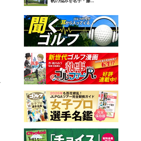
帆の悩みを名手・藤...
ャ