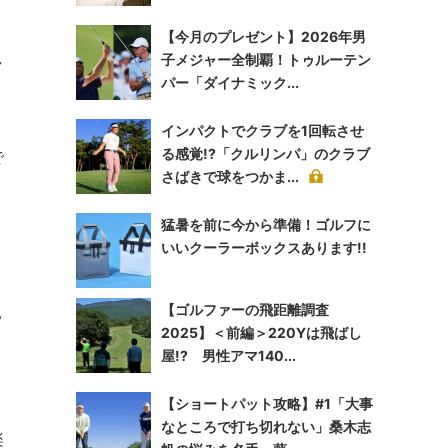
【今月のプレゼント】2026年男
子メジャー全制覇！トゥルーテン
ャ
パー「ダイナミック...
インパクトでクラブを1回転させ
る感覚!?「クルリンパ」のクラブ
で
さばきで球をつかま...
猛暑を前に今から準備！ゴルフに
いいクーラーボックスあります!!
【ゴルファーの飛距離調査
ッ
2025】＜前編＞220Yは飛ばし
屋!? 男性アマ140...
【ショートパット攻略】#1「大事
なところで打ち切れない」桑木志
楽