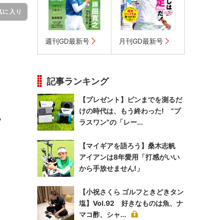
気に入り
週刊GD最新号
月刊GD最新号
記事ランキング
【プレゼント】ピンまでを測るだ
けの時代は、もう終わった! “プ
フ
ラスワン”の「レー...
【マイギアを語ろう】桑木志帆
アイアンは8年愛用「打感がいい
から手放せません!」
【小祝さくら ゴルフときどきタン
塩】Vol.92 好きなものは魚、ナ
マコ酢、シャ...