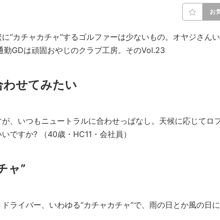
お
‘‘カチャカチャ’’するゴルファーは少ないもの。オヤジさんい
勤GDは頑固おやじのクラブ工房。そのVol.23
合わせてみたい
すが、いつもニュートラルに合わせっばなし。天候に応じてロ
ですか? （40歳・HC11・会社員）
チャ”
ドライバー、いわゆる“カチャカチャ”で、雨の日とか風の日に