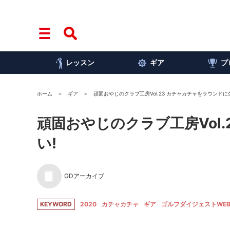
レッスン
ギア
プ
ホーム
ギア
頑固おやじのクラブ工房Vol.23 カチャカチャをラウンドに
頑固おやじのクラブ工房Vol
い!
GDアーカイブ
KEYWORD
2020
カチャカチャ
ギア
ゴルフダイジェストWE