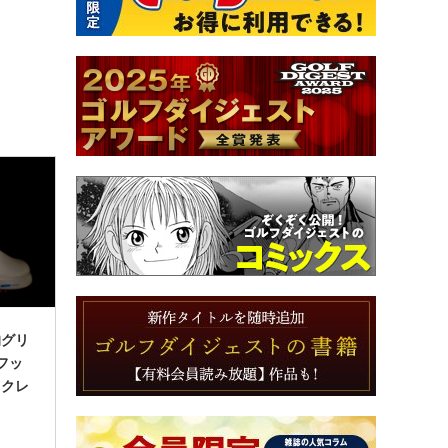
的グリ
フッ
イクレ