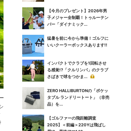
【今月のプレゼント】2026年男
子メジャー全制覇！トゥルーテン
パー「ダイナミック...
猛暑を前に今から準備！ゴルフに
いいクーラーボックスあります!!
インパクトでクラブを1回転させ
る感覚!?「クルリンパ」のクラブ
さばきで球をつかま...
ZERO HALLIBURTONの「ポケッ
タブル ランドリートート」（非売
品）を...
シ
ィ
【ゴルファーの飛距離調査
持
2025】＜前編＞220Yは飛ばし