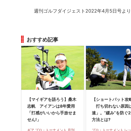
週刊ゴルフダイジェスト2022年4月5日号より
おすすめ記事
【マイギアを語ろう】桑木
【ショートパット攻略
志帆 アイアンは8年愛用
打ち切れない原因
「打感がいいから手放せま
速」。“緩み”を防ぐ
せん!」
方法とは?
ギア プロ・トーナメント 月刊
プロ・トーナメント レ