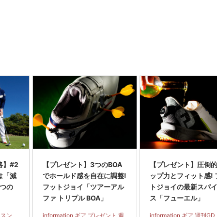
】#2
【プレゼント】3つのBOA
【プレゼント】圧倒
は「減
でホールド感を自在に調整!
ップ力とフィット感! 
2つの
フットジョイ「ツアーアル
トジョイの最新スパ
ファ トリプル BOA」
ス「フューエル」
ッスン
information ギア プレゼント 週
information ギア 週刊GD