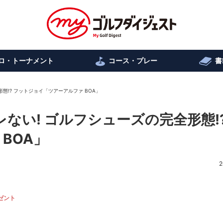
ロ・トーナメント
コース・プレー
書
態!? フットジョイ「ツアーアルファ BOA」
ない! ゴルフシューズの完全形態!?
BOA」
2
ゼント