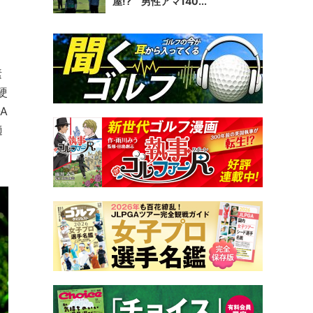
屋!? 男性アマ140...
。
素
硬
A
適