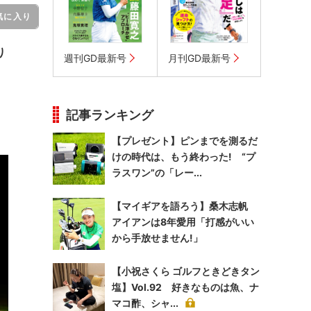
気に入り
り
週刊GD最新号
月刊GD最新号
記事ランキング
【プレゼント】ピンまでを測るだ
けの時代は、もう終わった! “プ
ラスワン”の「レー...
【マイギアを語ろう】桑木志帆
アイアンは8年愛用「打感がいい
から手放せません!」
【小祝さくら ゴルフときどきタン
塩】Vol.92 好きなものは魚、ナ
マコ酢、シャ...