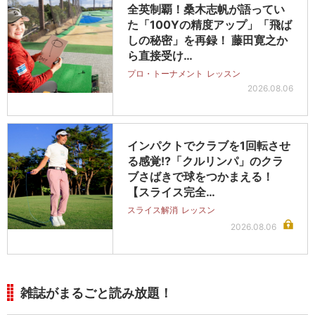
全英制覇！桑木志帆が語ってい
た「100Yの精度アップ」「飛ば
しの秘密」を再録！ 藤田寛之か
ら直接受け…
プロ・トーナメント
レッスン
2026.08.06
インパクトでクラブを1回転させ
る感覚!?「クルリンパ」のクラ
ブさばきで球をつかまえる！
【スライス完全…
スライス解消
レッスン
2026.08.06
雑誌がまるごと読み放題！