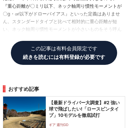
『重心距離が〇ミリ以下、ネック軸周り慣性モーメントが
〇g・㎠以下がドローバイアス』といった定義はありませ
ん。スタンダードタイプと比べて相対的に重心距離が短
い、ネック軸周り慣性モーメントが小さいものをそう呼ん
でいるだけです」（松尾）
この記事は有料会員限定です
続きを読むには有料登録が必要です
おすすめ記事
【最新ドライバー大調査】#2 強い
球で飛ばしたい!「ロースピンタイ
プ」10モデルを徹底試打
ギア 週刊GD