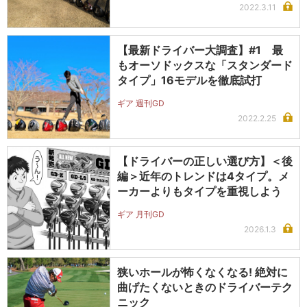
2022.3.11
【最新ドライバー大調査】#1 最
もオーソドックスな「スタンダード
タイプ」16モデルを徹底試打
ギア 週刊GD
2022.2.25
【ドライバーの正しい選び方】＜後
編＞近年のトレンドは4タイプ。メ
ーカーよりもタイプを重視しよう
ギア 月刊GD
2026.1.3
狭いホールが怖くなくなる! 絶対に
曲げたくないときのドライバーテク
ニック