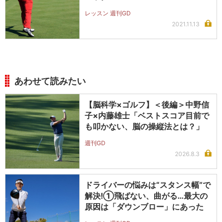
レッスン 週刊GD
2021.11.13
あわせて読みたい
【脳科学×ゴルフ】＜後編＞中野信
子×内藤雄士「ベストスコア目前で
も叩かない、脳の操縦法とは？」
週刊GD
2026.8.3
ドライバーの悩みは“スタンス幅”で
解決!①飛ばない、曲がる…最大の
原因は「ダウンブロー」にあった