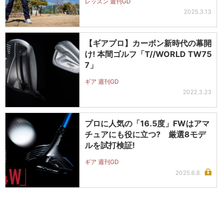
レッスン 週刊GD
2025.3.13
【ギアプロ】カーボン新時代の幕開
け! 本間ゴルフ「T//WORLD TW75
7」
ギア 週刊GD
2022.3.23
プロに人気の「16.5度」FWはアマ
チュアにも役に立つ? 厳選8モデ
ルを試打検証!
ギア 週刊GD
2025.6.8