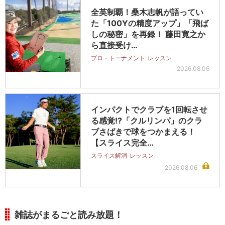
全英制覇！桑木志帆が語ってい
た「100Yの精度アップ」「飛ば
しの秘密」を再録！ 藤田寛之か
ら直接受け…
プロ・トーナメント
レッスン
2026.08.06
インパクトでクラブを1回転させ
る感覚!?「クルリンパ」のクラ
ブさばきで球をつかまえる！
【スライス完全…
スライス解消
レッスン
2026.08.06
雑誌がまるごと読み放題！