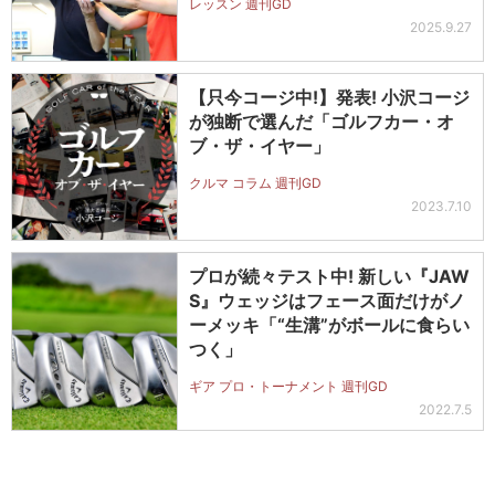
レッスン 週刊GD
2025.9.27
【只今コージ中!】発表! 小沢コージ
が独断で選んだ「ゴルフカー・オ
ブ・ザ・イヤー」
クルマ コラム 週刊GD
2023.7.10
プロが続々テスト中! 新しい『JAW
S』ウェッジはフェース面だけがノ
ーメッキ「“生溝”がボールに食らい
つく」
ギア プロ・トーナメント 週刊GD
2022.7.5