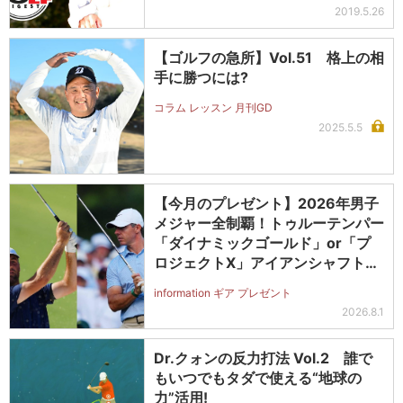
2019.5.26
【ゴルフの急所】Vol.51 格上の相
手に勝つには?
コラム レッスン 月刊GD
2025.5.5
【今月のプレゼント】2026年男子
メジャー全制覇！トゥルーテンパー
「ダイナミックゴールド」or「プ
ロジェクトX」アイアンシャフト
（#5～#PW）＋ICONグリップセ
information ギア プレゼント
ットを抽選で2名に！
2026.8.1
Dr.クォンの反力打法 Vol.2 誰で
もいつでもタダで使える“地球の
力”活用!