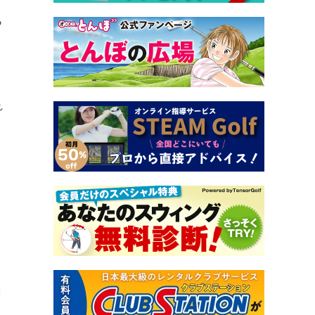
ら
、
れ