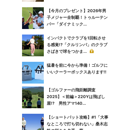
【今月のプレゼント】2026年男
子メジャー全制覇！トゥルーテン
パー「ダイナミック...
インパクトでクラブを1回転させ
る感覚!?「クルリンパ」のクラブ
さばきで球をつかま...
猛暑を前に今から準備！ゴルフに
いいクーラーボックスあります!!
【ゴルファーの飛距離調査
2025】＜前編＞220Yは飛ばし
屋!? 男性アマ140...
【ショートパット攻略】#1「大事
なところで打ち切れない」桑木志