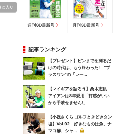
気に入り
週刊GD最新号
月刊GD最新号
記事ランキング
【プレゼント】ピンまでを測るだ
けの時代は、もう終わった! “プ
ラスワン”の「レー...
【マイギアを語ろう】桑木志帆
アイアンは8年愛用「打感がいい
から手放せません!」
【小祝さくら ゴルフときどきタン
塩】Vol.92 好きなものは魚、ナ
マコ酢、シャ...