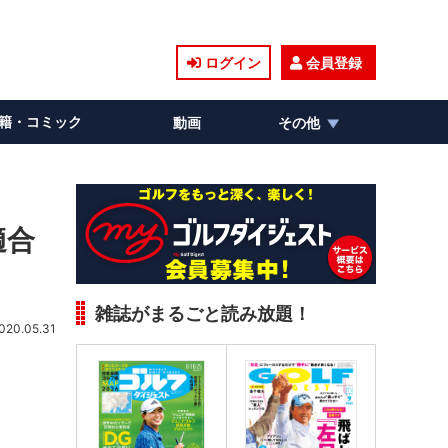
ログイン
会員登録
籍・コミック
動画
その他
適合
雑誌がまるごと読み放題！
020.05.31