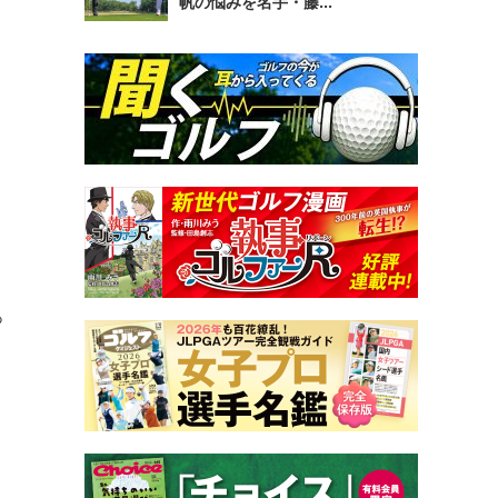
帆の悩みを名手・藤...
っ