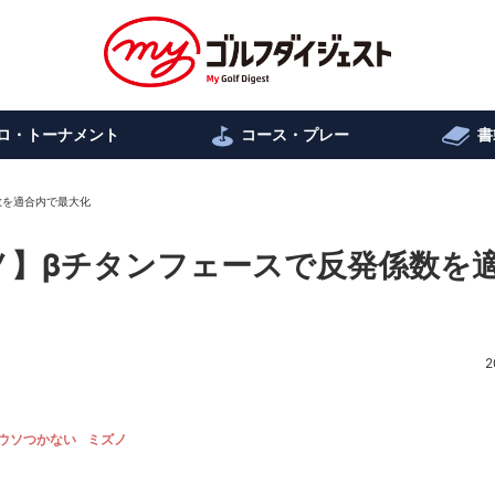
ロ・トーナメント
コース・プレー
書
係数を適合内で最大化
ミズノ】βチタンフェースで反発係数を
2
ウソつかない
ミズノ