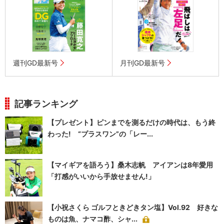
週刊GD最新号
月刊GD最新号
記事ランキング
【プレゼント】ピンまでを測るだけの時代は、もう終
わった! “プラスワン”の「レー...
【マイギアを語ろう】桑木志帆 アイアンは8年愛用
「打感がいいから手放せません!」
【小祝さくら ゴルフときどきタン塩】Vol.92 好きな
ものは魚、ナマコ酢、シャ...