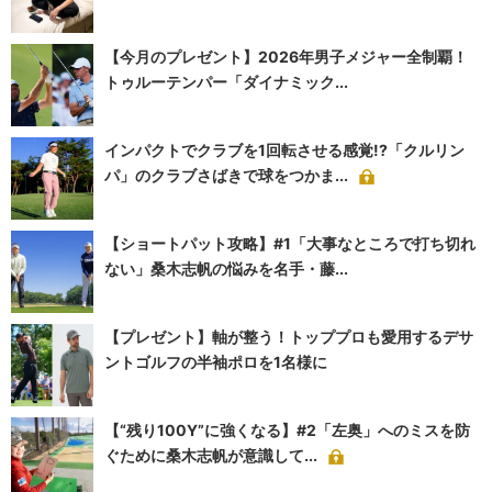
【今月のプレゼント】2026年男子メジャー全制覇！
トゥルーテンパー「ダイナミック...
インパクトでクラブを1回転させる感覚!?「クルリン
パ」のクラブさばきで球をつかま...
【ショートパット攻略】#1「大事なところで打ち切れ
ない」桑木志帆の悩みを名手・藤...
【プレゼント】軸が整う！トッププロも愛用するデサ
ントゴルフの半袖ポロを1名様に
【“残り100Y”に強くなる】#2「左奥」へのミスを防
ぐために桑木志帆が意識して...