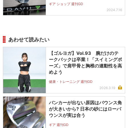
ギア ショップ 週刊GD
2024.7.16
あわせて読みたい
【ゴルヨガ】Vol.93 腕だけのテ
ークバックは卒業！「スイミングポ
ーズ」で肩甲骨と胸椎の連動性を高
めよう
健康・トレーニング 週刊GD
2026.3.19
バンカーが出ない原因はバウンス角
が大きいから? 日本の砂にはローバ
ウンスが実は合う
ギア 週刊GD