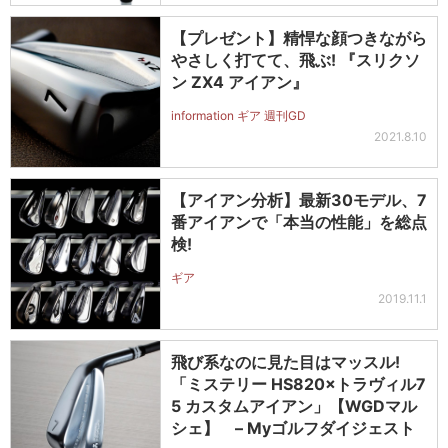
【プレゼント】精悍な顔つきながら
やさしく打てて、飛ぶ! 『スリクソ
ン ZX4 アイアン』
information ギア 週刊GD
2021.8.10
【アイアン分析】最新30モデル、7
番アイアンで「本当の性能」を総点
検!
ギア
2019.11.1
飛び系なのに見た目はマッスル!
「ミステリー HS820×トラヴィル7
5 カスタムアイアン」【WGDマル
シェ】 – Myゴルフダイジェスト