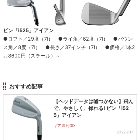
ピン「i525」アイアン
●ロフト／29度（7I） ●ライ角／62度（7I） ●バウン
ス角／8度（7I） ●長さ／37インチ（7I） ●価格／1本2
万8600円（スチール）～
おすすめ記事
【ヘッドデータは嘘つかない】飛ん
で、やさしく、操れる! ピン「i52
5」アイアン
ギア 週刊GD
2022.2.17