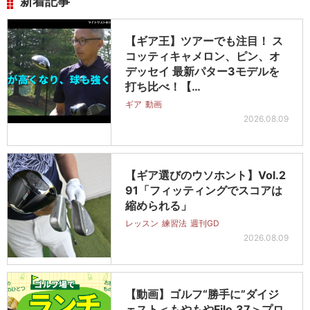
新着記事
【ギア王】ツアーでも注目！ ス
コッティキャメロン、ピン、オ
デッセイ 最新パター3モデルを
打ち比べ！【…
ギア
動画
2026.08.09
【ギア選びのウソホント】Vol.2
91「フィッティングでスコアは
縮められる」
レッスン
練習法
週刊GD
2026.08.09
【動画】ゴルフ“勝手に”ダイジ
ェスト＜もやもやFile.37＞プロ