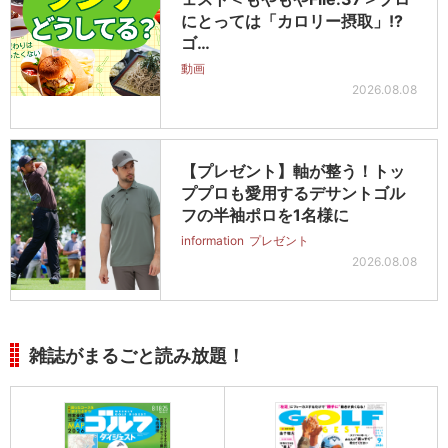
にとっては「カロリー摂取」!?
ゴ…
動画
2026.08.08
【プレゼント】軸が整う！トッ
ププロも愛用するデサントゴル
フの半袖ポロを1名様に
information
プレゼント
2026.08.08
雑誌がまるごと読み放題！