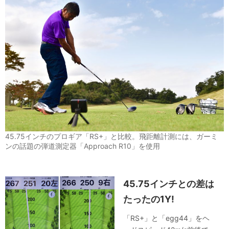
45.75インチのプロギア「RS+」と比較。飛距離計測には、ガーミ
ンの話題の弾道測定器「Approach R10」を使用
45.75インチとの差は
たったの1Y!
「RS+」と「egg44」をヘ