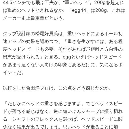
44.5インチでも飛ぶ工夫が、“重いヘッド”。200gを超えれ
ば重めのヘッドとされるなか、「egg44」は208g。これは
メーカー史上最重量だという。
クラブ設計家の松尾好員氏は、重いヘッドによるボール初
速アップの効果を認めつつ、「重さを生かすには、ある程
度ヘッドスピードも必要。それがあれば飛距離と方向性の
恩恵が受けられる」と見る。eggといえばヘッドスピード
があまり速くない人向けの印象もあるだけに、気になるポ
イントだ。
試打をした合田洋プロは、この点をどう感じたのか。
「たしかにヘッドの重さを感じますよ。でもヘッドスピー
ドが落ちる感じはなく、逆に短いぶんシャープに振り切れ
る。シャフトのフレックスを選べば、ヘッドスピードに関
係なく結果が出るでしょう。思いヘッドが走ることに加