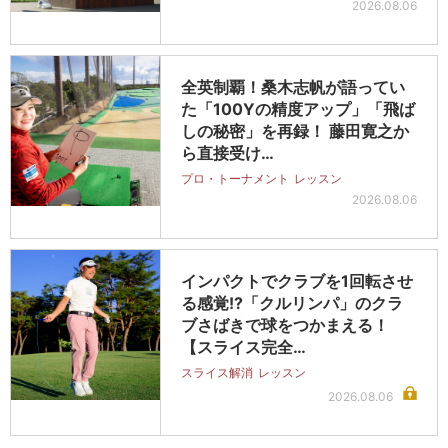
2026.08.06
全英制覇！桑木志帆が語ってい
た「100Yの精度アップ」「飛ば
しの秘密」を再録！ 藤田寛之か
ら直接受け…
プロ・トーナメント
レッスン
2026.08.06
インパクトでクラブを1回転させ
る感覚!?「クルリンパ」のクラ
ブさばきで球をつかまえる！
【スライス完全…
スライス解消
レッスン
2026.08.06