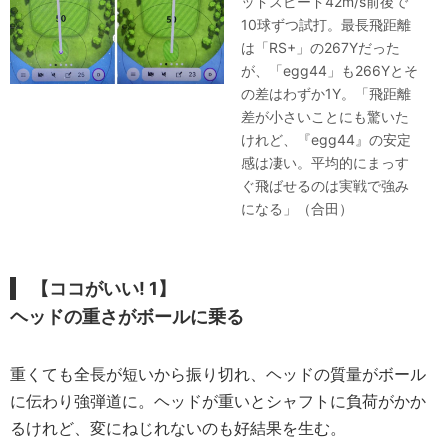
ッドスピード42m/s前後で
10球ずつ試打。最長飛距離
は「RS+」の267Yだった
が、「egg44」も266Yとそ
の差はわずか1Y。「飛距離
差が小さいことにも驚いた
けれど、『egg44』の安定
感は凄い。平均的にまっす
ぐ飛ばせるのは実戦で強み
になる」（合田）
【ココがいい! 1】
ヘッドの重さがボールに乗る
重くても全長が短いから振り切れ、ヘッドの質量がボール
に伝わり強弾道に。ヘッドが重いとシャフトに負荷がかか
るけれど、変にねじれないのも好結果を生む。