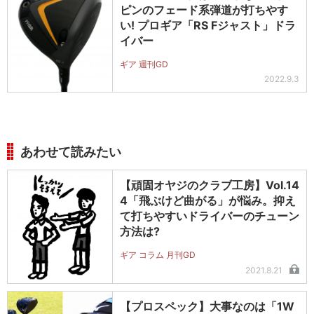
ピンのフェード系弾道が打ちやす
い! プロギア「RS Fジャスト」ドラ
イバー
ギア 週刊GD
2022.9.3
あわせて読みたい
【頑固オヤジのクラブ工房】Vol.14
4「飛ぶけど曲がる」が悩み。抑え
て打ちやすいドライバーのチューン
方法は?
ギア コラム 月刊GD
2021.8.21
【プロスペック】大事なのは「1W