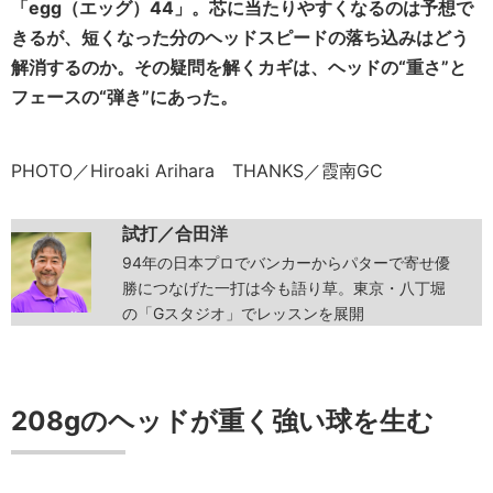
「egg（エッグ）44」。芯に当たりやすくなるのは予想で
きるが、短くなった分のヘッドスピードの落ち込みはどう
解消するのか。その疑問を解くカギは、ヘッドの“重さ”と
フェースの“弾き”にあった。
PHOTO／Hiroaki Arihara THANKS／霞南GC
試打／合田洋
94年の日本プロでバンカーからパターで寄せ優
勝につなげた一打は今も語り草。東京・八丁堀
の「Gスタジオ」でレッスンを展開
208gのヘッドが重く強い球を生む