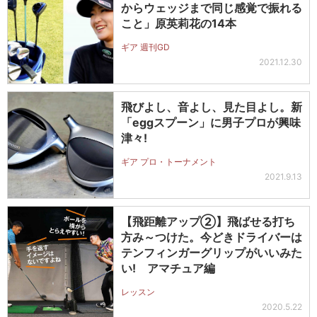
からウェッジまで同じ感覚で振れる
こと」原英莉花の14本
ギア 週刊GD
2021.12.30
飛びよし、音よし、見た目よし。新
「eggスプーン」に男子プロが興味
津々!
ギア プロ・トーナメント
2021.9.13
【飛距離アップ②】飛ばせる打ち
方み～つけた。今どきドライバーは
テンフィンガーグリップがいいみた
い! アマチュア編
レッスン
2020.5.22