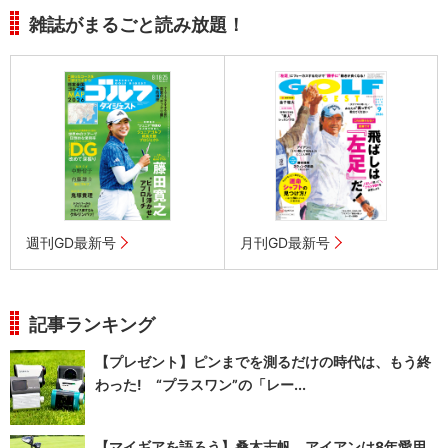
雑誌がまるごと読み放題！
週刊GD最新号
月刊GD最新号
記事ランキング
【プレゼント】ピンまでを測るだけの時代は、もう終
わった! “プラスワン”の「レー...
【マイギアを語ろう】桑木志帆 アイアンは8年愛用