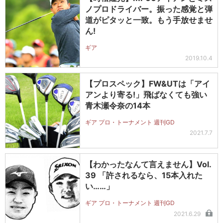
ノプロドライバー。振った感覚と弾
道がピタッと一致。もう手放せませ
ん!
ギア
2019.10.4
【プロスペック】FW&UTは「アイ
アンより寄る!」飛ばなくても強い
青木瀬令奈の14本
ギア プロ・トーナメント 週刊GD
2021.7.7
【わかったなんて言えません】Vol.
39 「許されるなら、15本入れた
い……」
ギア プロ・トーナメント 週刊GD
2021.6.29