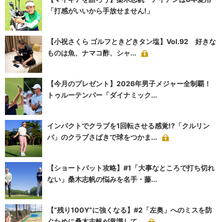
「打感がいいから手放せません!」
【小祝さくら ゴルフときどきタン塩】Vol.92 好きな
ものは魚、ナマコ酢、シャ...
【今月のプレゼント】2026年男子メジャー全制覇！
トゥルーテンパー「ダイナミック...
インパクトでクラブを1回転させる感覚!?「クルリン
パ」のクラブさばきで球をつかま...
【ショートパット攻略】#1「大事なところで打ち切れ
ない」桑木志帆の悩みを名手・藤...
【“残り100Y”に強くなる】#2「左奥」へのミスを防
ぐために桑木志帆が意識して...