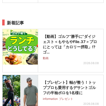
新着記事
【動画】ゴルフ“勝手に”ダイジ
ェスト＜もやもやFile.37＞プロ
にとっては「カロリー摂取」!?
ゴ…
動画
2026.08.08
【プレゼント】軸が整う！トッ
ププロも愛用するデサントゴル
フの半袖ポロを1名様に
information
プレゼント
2026.08.08