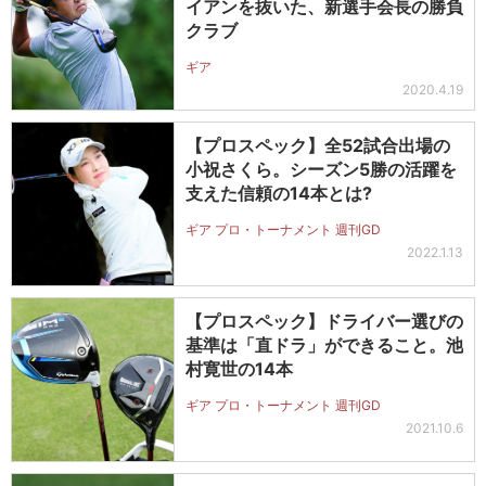
イアンを抜いた、新選手会長の勝負
クラブ
ギア
2020.4.19
【プロスペック】全52試合出場の
小祝さくら。シーズン5勝の活躍を
支えた信頼の14本とは?
ギア プロ・トーナメント 週刊GD
2022.1.13
【プロスペック】ドライバー選びの
基準は「直ドラ」ができること。池
村寛世の14本
ギア プロ・トーナメント 週刊GD
2021.10.6