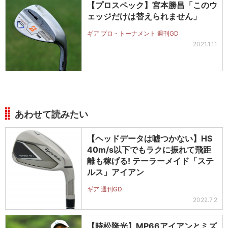
【プロスペック】宮本勝昌「このウ
ェッジだけは替えられません」
ギア プロ・トーナメント 週刊GD
2021.1.11
あわせて読みたい
【ヘッドデータは嘘つかない】HS
40m/s以下でもラクに振れて飛距
離も稼げる! テーラーメイド「ステ
ルス」アイアン
ギア 週刊GD
2022.7.2
【時松隆光】MP66アイアンとミズ