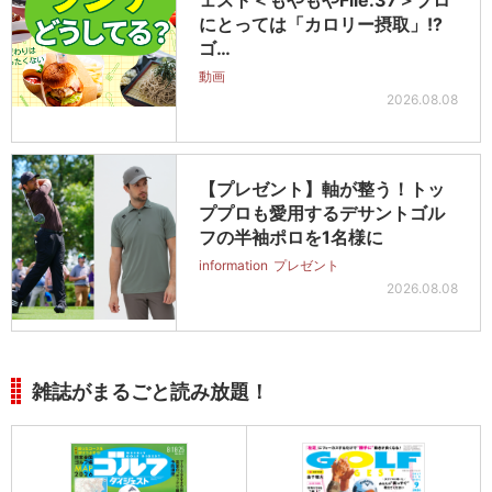
ェスト＜もやもやFile.37＞プロ
にとっては「カロリー摂取」!?
ゴ…
動画
2026.08.08
【プレゼント】軸が整う！トッ
ププロも愛用するデサントゴル
フの半袖ポロを1名様に
information
プレゼント
2026.08.08
雑誌がまるごと読み放題！