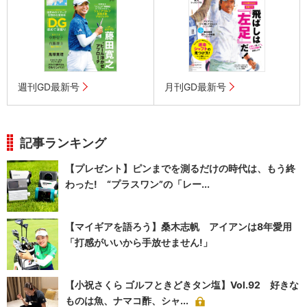
週刊GD最新号
月刊GD最新号
記事ランキング
【プレゼント】ピンまでを測るだけの時代は、もう終
わった! “プラスワン”の「レー...
【マイギアを語ろう】桑木志帆 アイアンは8年愛用
「打感がいいから手放せません!」
【小祝さくら ゴルフときどきタン塩】Vol.92 好きな
ものは魚、ナマコ酢、シャ...