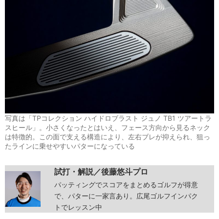
写真は「TPコレクション ハイドロブラスト ジュノ TB1 ツアートラ
スヒール」。小さくなったとはいえ、フェース方向から見るネック
は特徴的。この面で支える構造により、左右ブレが抑えられ、狙っ
たラインに乗せやすいパターになっている
試打・解説／後藤悠斗プロ
パッティングでスコアをまとめるゴルフが得意
で、パターに一家言あり。広尾ゴルフインパク
トでレッスン中