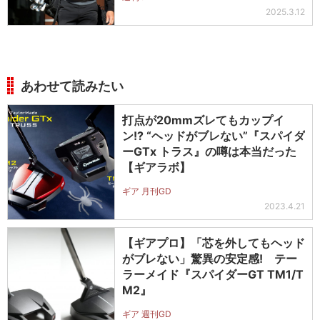
2025.3.12
あわせて読みたい
打点が20mmズレてもカップイ
ン!? “ヘッドがブレない”『スパイダ
ーGTx トラス』の噂は本当だった
【ギアラボ】
ギア 月刊GD
2023.4.21
【ギアプロ】「芯を外してもヘッド
がブレない」驚異の安定感! テー
ラーメイド『スパイダーGT TM1/T
M2』
ギア 週刊GD