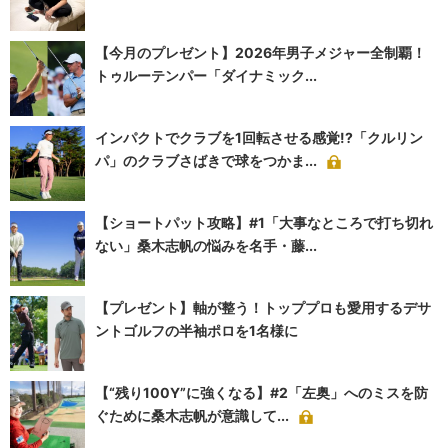
【今月のプレゼント】2026年男子メジャー全制覇！
トゥルーテンパー「ダイナミック...
インパクトでクラブを1回転させる感覚!?「クルリン
パ」のクラブさばきで球をつかま...
【ショートパット攻略】#1「大事なところで打ち切れ
ない」桑木志帆の悩みを名手・藤...
【プレゼント】軸が整う！トッププロも愛用するデサ
ントゴルフの半袖ポロを1名様に
【“残り100Y”に強くなる】#2「左奥」へのミスを防
ぐために桑木志帆が意識して...