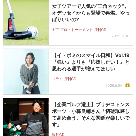
女子ツアーで人気の“三角ネック”。
オデッセイからも登場で再燃。やっ
ぱりいいの?
ギア プロ・トーナメント 月刊GD
2023.3.30
【イ・ボミのスマイル日和】Vol.19
『強い』よりも『応援したい！』と
思われる選手が増えてほしい
コラム 月刊GD
2026.5.26
【企業ゴルフ選士】ブリヂストンス
ポーツ・小暮良輔さん「切磋琢磨し
て高め合う、そんな関係が楽しいで
す」
週刊GD