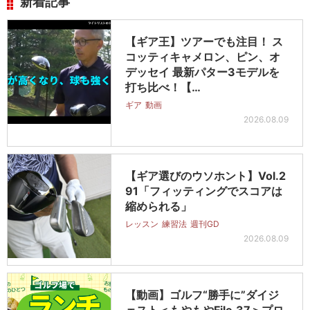
新着記事
【ギア王】ツアーでも注目！ ス
コッティキャメロン、ピン、オ
デッセイ 最新パター3モデルを
打ち比べ！【…
ギア
動画
2026.08.09
【ギア選びのウソホント】Vol.2
91「フィッティングでスコアは
縮められる」
レッスン
練習法
週刊GD
2026.08.09
【動画】ゴルフ“勝手に”ダイジ