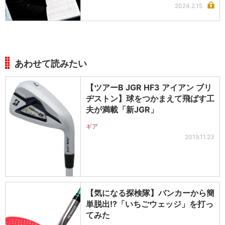
2024.2.15
あわせて読みたい
【ツアーB JGR HF3 アイアン ブリ
ヂストン】球をつかまえて飛ばす工
夫が満載「新JGR」
ギア
2019.11.23
【気になる探検隊】バンカーから簡
単脱出!?「いちごウェッジ」を打っ
てみた