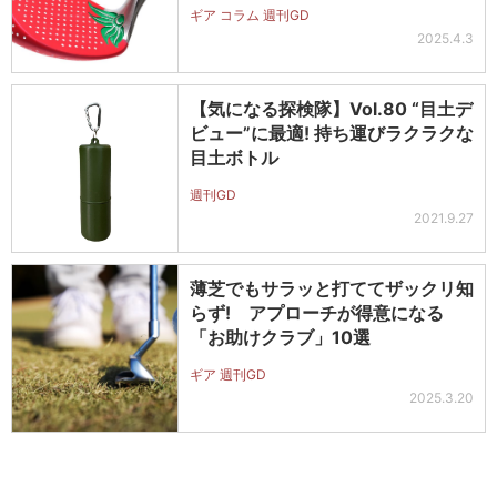
ギア コラム 週刊GD
2025.4.3
【気になる探検隊】Vol.80 “目土デ
ビュー”に最適! 持ち運びラクラクな
目土ボトル
週刊GD
2021.9.27
薄芝でもサラッと打ててザックリ知
らず! アプローチが得意になる
「お助けクラブ」10選
ギア 週刊GD
2025.3.20