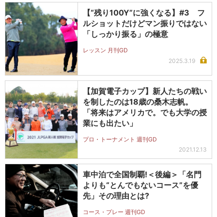
【“残り100Y”に強くなる】#3 フ
ルショットだけどマン振りではない
「しっかり振る」の極意
レッスン 月刊GD
2025.3.19
【加賀電子カップ】新人たちの戦い
を制したのは18歳の桑木志帆。
「将来はアメリカで。でも大学の授
業にも出たい」
プロ・トーナメント 週刊GD
2021.12.13
車中泊で全国制覇!＜後編＞「名門
よりも“とんでもないコース”を優
先」その理由とは?
コース・プレー 週刊GD