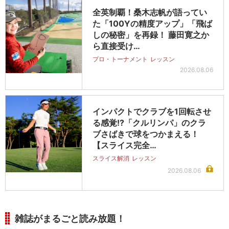
全英制覇！桑木志帆が語ってい
た「100Yの精度アップ」「飛ば
しの秘密」を再録！ 藤田寛之か
ら直接受け…
プロ・トーナメント
レッスン
2026.08.06
インパクトでクラブを1回転させ
る感覚!?「クルリンパ」のクラ
ブさばきで球をつかまえる！
【スライス完全…
スライス解消
レッスン
2026.08.06
雑誌がまるごと読み放題！