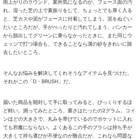
雨上がりのラウンド。案外気になるのが、フェース面の汚
れ。湿った芝の上で素振りをして、ちょっとでも厚く入る
と、芝カスや泥がフェースに付着してしまう。泥をぬぐい
たいところだが、手がべったりと汚れてしまう。バンカー
から脱出してグリーンに乗らなかったときに、また同じウ
ェッジで打つ場合も、できることなら溝の砂をきれいに除
去したいところ。
そんなお悩みを解決してくれそうなアイテムを見つけた。
それがこの「D・BRUSH」だ。
届いた商品を開封して手に取ってみると、びっくりするほ
ど軽い。測ってみたところ、重さはたったの2グラム。コイ
ンほどの大きさで、丸みを帯びているのでポケットに入れ
ても邪魔にならない。よくあるこの手のブラシは持ち手が
大きくて持ち運びが不便なのが難点だが、これなら問題な