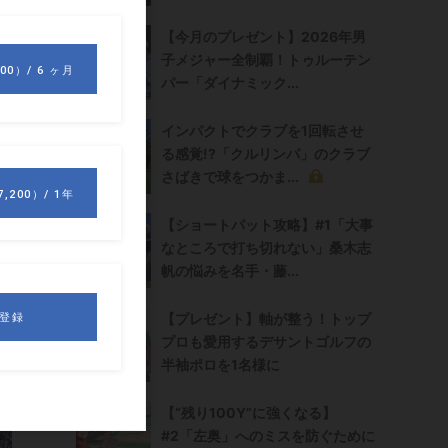
【今月のプレゼント】2026年男
子メジャー全制覇！トゥルーテン
パー「ダイナミック...
インパクトでクラブを1回転させ
る感覚!?「クルリンパ」のクラブ
さばきで球をつかま...
【ショートパット攻略】#1「大事
なところで打ち切れない」桑木志
帆の悩みを名手・藤...
【プレゼント】軸が整う！トップ
プロも愛用するデサントゴルフの
半袖ポロを1名様に
【“残り100Y”に強くなる】
#2「左奥」へのミスを防ぐために