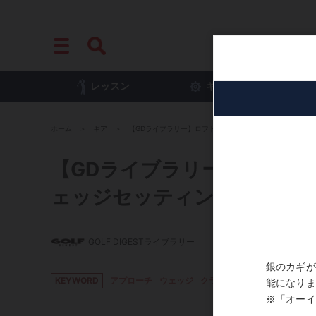
レッスン
ギア
プ
ホーム
ギア
【GDライブラリー】ロフト選びはこれで決まり! 「パー
【GDライブラリー】ロフト
ェッジセッティング」
GOLF DIGESTライブラリー
KEYWORD
アプローチ
ウェッジ
クラブセッティング
フィッ