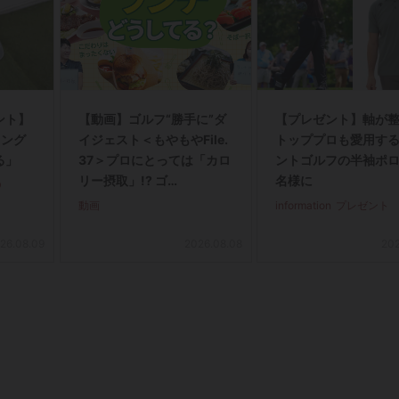
ント】
【動画】ゴルフ“勝手に”ダ
【プレゼント】軸が
ィング
イジェスト＜もやもやFile.
トッププロも愛用す
る」
37＞プロにとっては「カロ
ントゴルフの半袖ポロ
リー摂取」!? ゴ…
名様に
D
動画
information
プレゼント
26.08.09
2026.08.08
202