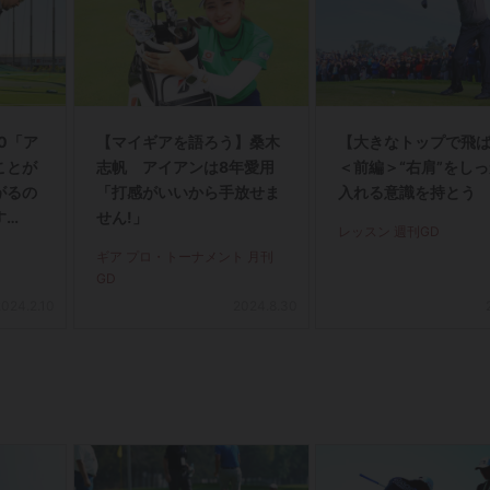
50「ア
【マイギアを語ろう】桑木
【大きなトップで飛
ことが
志帆 アイアンは8年愛用
＜前編＞“右肩”をし
がるの
「打感がいいから手放せま
入れる意識を持とう
す
せん!」
レッスン 週刊GD
ギア プロ・トーナメント 月刊
GD
2024.2.10
2024.8.30