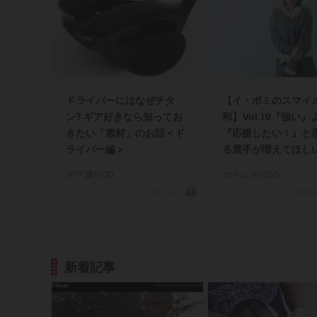
ドライバーにはなぜチタ
【イ・ボミのスマイ
ン? ギア好きなら知ってお
和】Vol.19『強い
きたい「素材」のお話＜ド
『応援したい！』と
ライバー編＞
る選手が増えてほし
ギア 週刊GD
コラム 月刊GD
2021.7.4
2026
新着記事