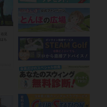
 右足
離はも
2024.1.2