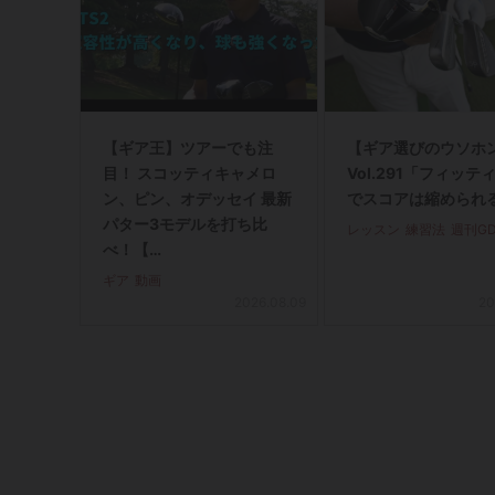
【ギア王】ツアーでも注
【ギア選びのウソホ
目！ スコッティキャメロ
Vol.291「フィッテ
ン、ピン、オデッセイ 最新
でスコアは縮められ
パター3モデルを打ち比
レッスン
練習法
週刊G
べ！【…
ギア
動画
2026.08.09
20