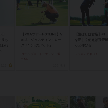
ル日
【PGAツアーHOTLINE】V
【飛ばしは右足】#1
』よりも
ol.3 ジャスティン・ロー
を正しく使えば飛距
思われ
ズ「1.5mのパット」
っと伸びる!
い
コラム プロ・トーナメント 週
レッスン 月刊GD
刊GD
.5.26
2021.5.18