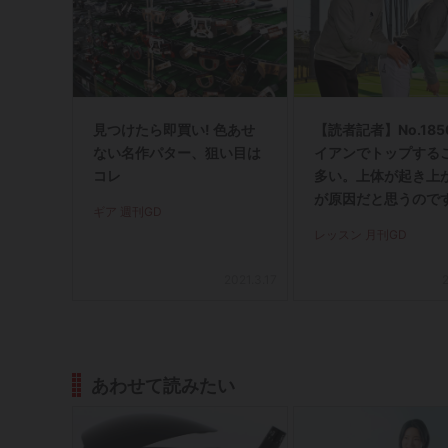
見つけたら即買い! 色あせ
【読者記者】No.18
ない名作パター、狙い目は
イアンでトップする
コレ
多い。上体が起き上
が原因だと思うので
ギア 週刊GD
が…」
レッスン 月刊GD
2021.3.17
あわせて読みたい