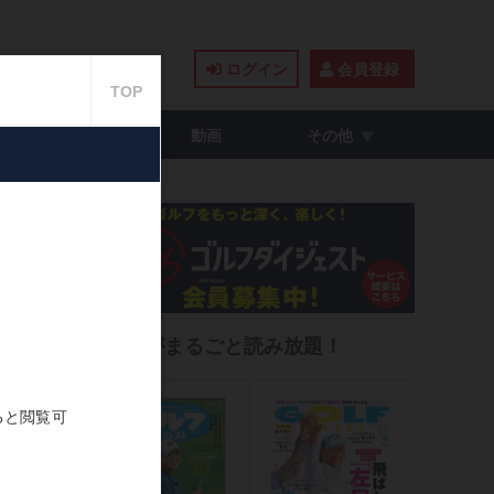
ログイン
会員登録
籍・コミック
動画
その他
るウ
雑誌がまるごと読み放題！
2021.06.21