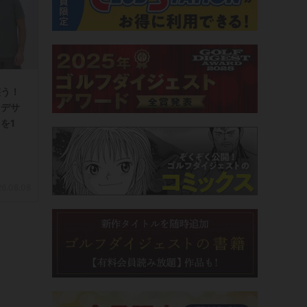
整う！
るデサ
を1
6.08.08