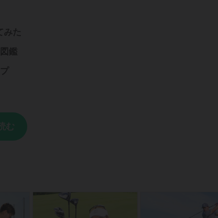
てみた
ジ図鑑
ップ
読む