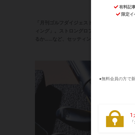
「月刊ゴルフダイジェスト」の中綴じ付録「GO
ィング」。ストロングロフト化によってPWの
るか……など、セッティングに悩んでいる人も