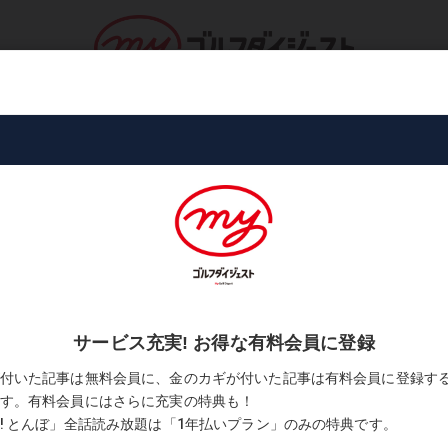
ロ・トーナメント
コース・プレー
書
が拾えるウェッジセッティング」
選びはこれで決まり! 「パーが拾え
ティング
ロフト