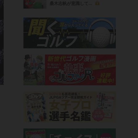
桑木志帆が意識して...