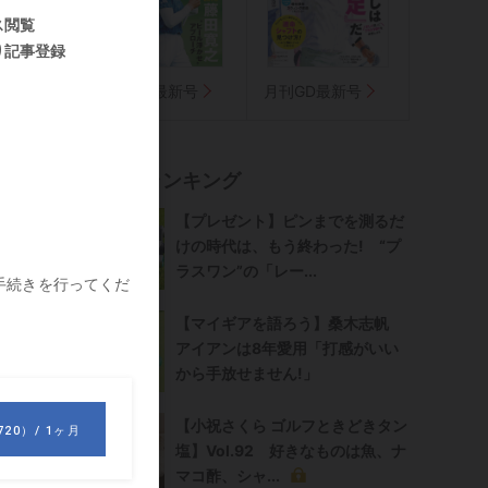
気に入り
週刊GD最新号
月刊GD最新号
す
記事ランキング
【プレゼント】ピンまでを測るだ
けの時代は、もう終わった! “プ
ラスワン”の「レー...
【マイギアを語ろう】桑木志帆
アイアンは8年愛用「打感がいい
から手放せません!」
【小祝さくら ゴルフときどきタン
塩】Vol.92 好きなものは魚、ナ
マコ酢、シャ...