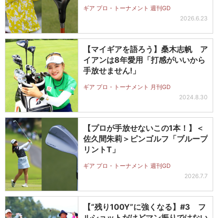
ギア プロ・トーナメント 週刊GD
2026.6.23
【マイギアを語ろう】桑木志帆 ア
イアンは8年愛用「打感がいいから
手放せません!」
ギア プロ・トーナメント 月刊GD
2024.8.30
【プロが手放せないこの1本！】＜
佐久間朱莉＞ピンゴルフ「ブループ
リントT」
ギア プロ・トーナメント 週刊GD
2026.7.7
【“残り100Y”に強くなる】#3 フ
ルショットだけどマン振りではない