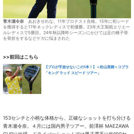
青木瀬令奈
あおきせれな。11年プロテスト合格。15年に初シード
を獲得すると17年ネックレディスで初優勝。23年大王製紙エリエー
ルレディスで5勝目。24年秋以降昨シーズンにかけては足の種子骨
を骨折をするなどケガに悩まされた
>>前回はこちら
【プロが手放せないこの1本！】＜松山英樹＞コブラ
「キング ラッド スピード ツアー」
153センチと小柄な体格から、正確なショットを打ち分ける
青木瀬令奈。４月には国内男子ツアー、前澤杯 MAEZAWA