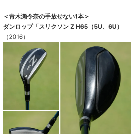
＜青木瀬令奈の手放せない1本＞
ダンロップ「スリクソン Z H65（5U、6U）」
（2016）