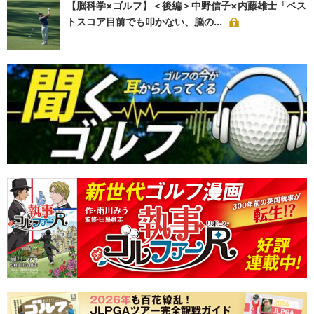
【脳科学×ゴルフ】＜後編＞中野信子×内藤雄士「ベス
トスコア目前でも叩かない、脳の...