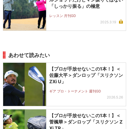
「しっかり振る」の極意
レッスン 月刊GD
2025.3.19
あわせて読みたい
【プロが手放せないこの1本！】＜
佐藤大平＞ダンロップ「スリクソン
ZXi U」
ギア プロ・トーナメント 週刊GD
2026.5.26
【プロが手放せないこの1本！】＜
菅楓華＞ダンロップ「スリクソン Z
Xi TR」