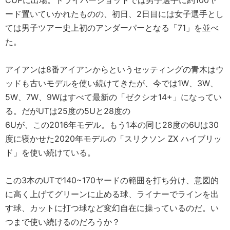
CUPに出場。ドライバーショットでは男子選手に約100ヤ
ード置いていかれたものの、初日、2日目には女子選手とし
ては男子ツアー史上初のアンダーパーとなる「71」を並べ
た。
アイアンは8番アイアンからというセッティングの青木はウ
ッドも古いモデルを使い続けてきたが、今では1W、3W、
5W、7W、9Wはすべて最新の「ゼクシオ14+」になってい
る。だがUTは25度の5Uと28度の
6Uが、この2016年モデル。もう1本の同じ28度の6Uは30
度に寝かせた2020年モデルの「スリクソン ZX ハイブリッ
ド」を使い続けている。
この3本のUTで140~170ヤードの範囲を打ち分け、意図的
に高く上げてグリーンに止める球、ライナーでラインを出
す球、カットに打つ球など変幻自在に操っているのだ。い
つまで使い続けるのだろうか？