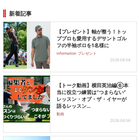
新着記事
【プレゼント】軸が整う！トッ
ププロも愛用するデサントゴル
フの半袖ポロを1名様に
information
プレゼント
2026.08.08
【トーク動画】横田英治編⑥本
当に役立つ練習は“つまらない”
レッスン・オブ・ザ・イヤーが
語るレッスン…
動画
2026.08.06