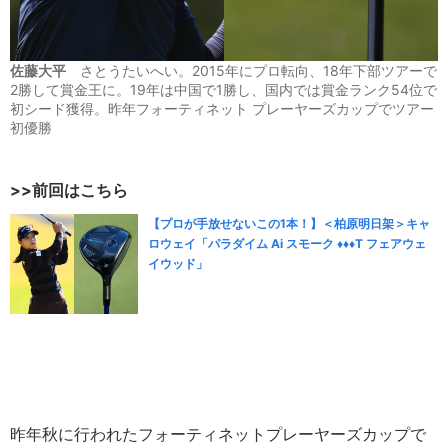
佐藤大平
さとうたいへい。2015年にプロ転向、18年下部ツアーで
2勝して賞金王に。19年は中国で1勝し、国内では賞金ランク54位で
初シード獲得。昨年フォーティネット プレーヤーズカップでツアー
初優勝
>>前回はこちら
【プロが手放せないこの1本！】＜柏原明日架＞キャ
ロウェイ「パラダイム Ai スモーク ♦♦♦T フェアウェ
イウッド」
昨年秋に行われたフォーティネットプレーヤーズカップで