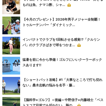
ものは魚、ナマコ酢、シャ...
【今月のプレゼント】2026年男子メジャー全制覇！
トゥルーテンパー「ダイナミック...
インパクトでクラブを1回転させる感覚!?「クルリン
パ」のクラブさばきで球をつかま...
猛暑を前に今から準備！ゴルフにいいクーラーボック
スあります!!
【ショートパット攻略】#1「大事なところで打ち切れ
ない」桑木志帆の悩みを名手・藤...
【脳科学×ゴルフ】＜後編＞中野信子×内藤雄士「ベス
トスコア目前でも叩かない、脳の...