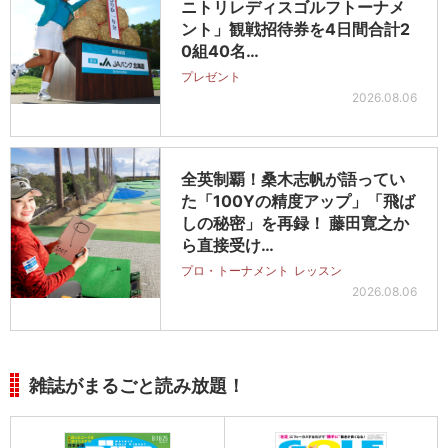
ニトリレディスゴルフトーナメ
ント」観戦招待券を4日間合計2
0組40名…
プレゼント
2026.08.06
全英制覇！桑木志帆が語ってい
た「100Yの精度アップ」「飛ば
しの秘密」を再録！ 藤田寛之か
ら直接受け…
プロ・トーナメント
レッスン
2026.08.06
雑誌がまるごと読み放題！