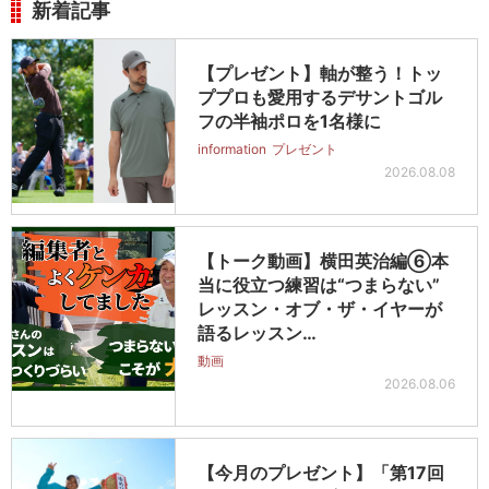
新着記事
【プレゼント】軸が整う！トッ
ププロも愛用するデサントゴル
フの半袖ポロを1名様に
information
プレゼント
2026.08.08
【トーク動画】横田英治編⑥本
当に役立つ練習は“つまらない”
レッスン・オブ・ザ・イヤーが
語るレッスン…
動画
2026.08.06
【今月のプレゼント】「第17回