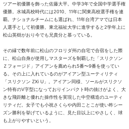
ツアー初優勝を飾った佐藤大平。中学3年で全国中学選手権
優勝。水城高校時代には2010、11年に関東高校選手権を連
覇。ナショナルチームにも選ばれ、11年台湾アマでは日本
人選手として初優勝。東北福祉大学に進学すると2学年上に
松山英樹がおり今でも兄貴分と慕っている。
その縁で数年前に松山のフロリダ州の自宅で合宿をした際
に、松山自身が使用しマスターズを制覇した「スリクソン
Ｚフォージド」アイアンを薦められ5番〜9番を使ってい
る。その上に入れているのがアイアン型ユーティリティ
「スリクソン ZXi U」。アイアン同様、ソールがスリクソ
ン特有のV字型になっておりインパクト時の抜けがよく、大
きな飛距離と優れた操作性を実現した中空構造のユーティ
リティだ。女子でも小祝さくらや内田ことこが使い昨シー
ズン勝利を挙げているように、見た目以上にやさしく、球
も上がりやすいという。