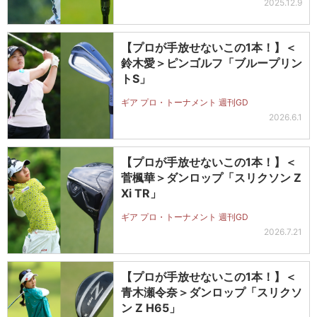
2025.12.9
【プロが手放せないこの1本！】＜
鈴木愛＞ピンゴルフ「ブループリン
トS」
ギア プロ・トーナメント 週刊GD
2026.6.1
【プロが手放せないこの1本！】＜
菅楓華＞ダンロップ「スリクソン Z
Xi TR」
ギア プロ・トーナメント 週刊GD
2026.7.21
【プロが手放せないこの1本！】＜
青木瀬令奈＞ダンロップ「スリクソ
ン Z H65」