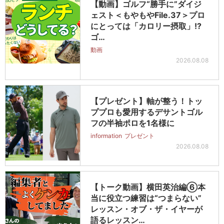
【動画】ゴルフ“勝手に”ダイジ
ェスト＜もやもやFile.37＞プロ
にとっては「カロリー摂取」!?
ゴ…
動画
2026.08.08
【プレゼント】軸が整う！トッ
ププロも愛用するデサントゴル
フの半袖ポロを1名様に
information
プレゼント
2026.08.08
【トーク動画】横田英治編⑥本
当に役立つ練習は“つまらない”
レッスン・オブ・ザ・イヤーが
語るレッスン…