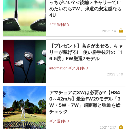
っちがいい?＜後編＞キャリーで止
めたいなら7W、弾道の安定感なら
4U
ギア 週刊GD
2025.7.4
【プレゼント】高さが出せる、キャ
リーが稼げる! 使い勝手抜群の「1
6.5度」FW厳選7モデル
information ギア 月刊GD
2023.3.19
アマチュアに3Wは必要か?【HS4
0～42m/s】最新FW29モデル「3
W・5W・7W」飛距離と弾道を総
チェック
ギア 週刊GD
2021.12.17