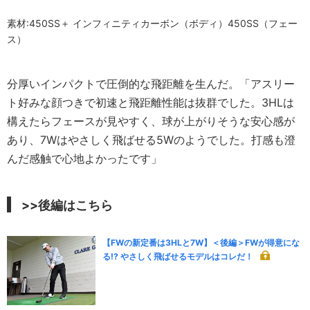
素材:450SS＋ インフィニティカーボン（ボディ）450SS（フェー
ス）
分厚いインパクトで圧倒的な飛距離を生んだ。「アスリー
ト好みな顔つきで初速と飛距離性能は抜群でした。3HLは
構えたらフェースが見やすく、球が上がりそうな安心感が
あり、7Wはやさしく飛ばせる5Wのようでした。打感も澄
んだ感触で心地よかったです」
>>後編はこちら
【FWの新定番は3HLと7W】＜後編＞FWが得意にな
る!? やさしく飛ばせるモデルはコレだ！