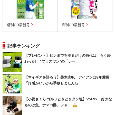
週刊GD最新号
月刊GD最新号
記事ランキング
【プレゼント】ピンまでを測るだけの時代は、もう終
わった! “プラスワン”の「レー...
【マイギアを語ろう】桑木志帆 アイアンは8年愛用
「打感がいいから手放せません!」
【小祝さくら ゴルフときどきタン塩】Vol.92 好きな
ものは魚、ナマコ酢、シャ...