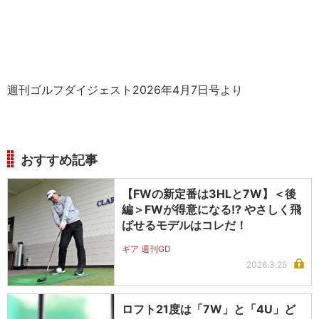
週刊ゴルフダイジェスト2026年4月7日号より
おすすめ記事
【FWの新定番は3HLと7W】＜後
編＞FWが得意になる!? やさしく飛
ばせるモデルはコレだ！
ギア 週刊GD
2026.3.25
ロフト21度は「7W」と「4U」ど