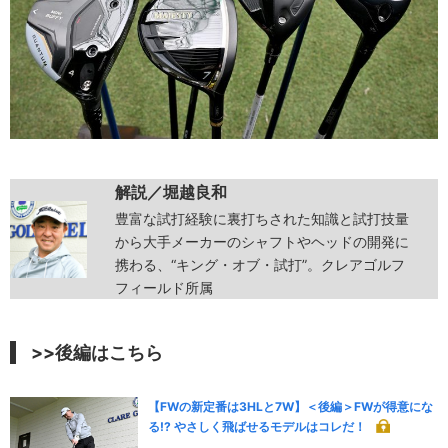
解説／
堀越良和
豊富な試打経験に裏打ちされた知識と試打技量
から大手メーカーのシャフトやヘッドの開発に
携わる、“キング・オブ・試打”。クレアゴルフ
フィールド所属
>>後編はこちら
【FWの新定番は3HLと7W】＜後編＞FWが得意にな
る!? やさしく飛ばせるモデルはコレだ！