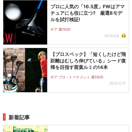
プロに人気の「16.5度」FWはアマ
チュアにも役に立つ? 厳選8モデ
ルを試打検証!
ギア 週刊GD
2025.6.8
【プロスペック】「短くしたけど飛
距離はむしろ伸びている」シード復
帰を目指す葭葉ルミの14本
ギア プロ・トーナメント 週刊GD
2022.4.21
新着記事