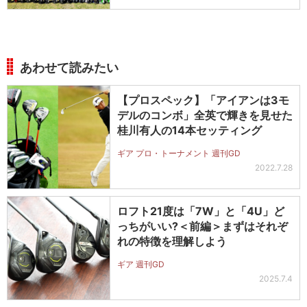
あわせて読みたい
【プロスペック】「アイアンは3モ
デルのコンボ」全英で輝きを見せた
桂川有人の14本セッティング
ギア プロ・トーナメント 週刊GD
2022.7.28
ロフト21度は「7W」と「4U」ど
っちがいい?＜前編＞まずはそれぞ
れの特徴を理解しよう
ギア 週刊GD
2025.7.4