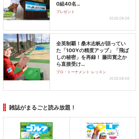
0組40名…
プレゼント
2026.08.06
全英制覇！桑木志帆が語ってい
た「100Yの精度アップ」「飛ば
しの秘密」を再録！ 藤田寛之か
ら直接受け…
プロ・トーナメント
レッスン
2026.08.06
雑誌がまるごと読み放題！