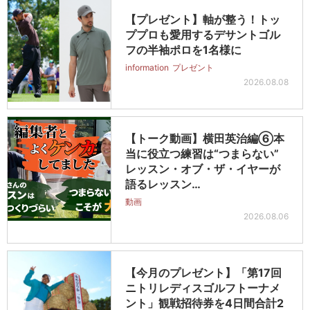
【プレゼント】軸が整う！トッ
ププロも愛用するデサントゴル
フの半袖ポロを1名様に
information
プレゼント
2026.08.08
【トーク動画】横田英治編⑥本
当に役立つ練習は“つまらない”
レッスン・オブ・ザ・イヤーが
語るレッスン…
動画
2026.08.06
【今月のプレゼント】「第17回
ニトリレディスゴルフトーナメ
ント」観戦招待券を4日間合計2