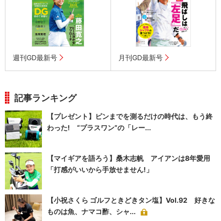
週刊GD最新号
月刊GD最新号
記事ランキング
【プレゼント】ピンまでを測るだけの時代は、もう終
わった! “プラスワン”の「レー...
【マイギアを語ろう】桑木志帆 アイアンは8年愛用
「打感がいいから手放せません!」
【小祝さくら ゴルフときどきタン塩】Vol.92 好きな
ものは魚、ナマコ酢、シャ...