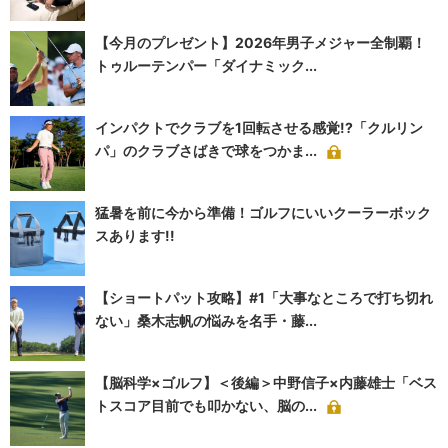
【今月のプレゼント】2026年男子メジャー全制覇！
トゥルーテンパー「ダイナミック...
インパクトでクラブを1回転させる感覚!?「クルリン
パ」のクラブさばきで球をつかま...
猛暑を前に今から準備！ゴルフにいいクーラーボック
スあります!!
【ショートパット攻略】#1「大事なところで打ち切れ
ない」桑木志帆の悩みを名手・藤...
【脳科学×ゴルフ】＜後編＞中野信子×内藤雄士「ベス
トスコア目前でも叩かない、脳の...