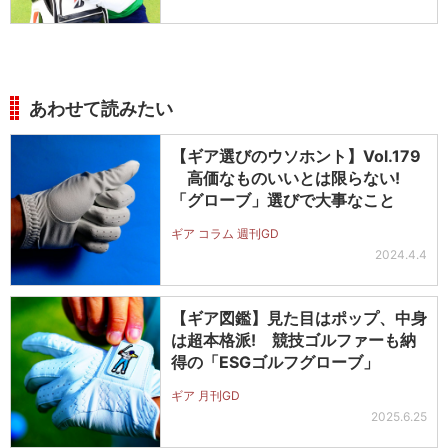
あわせて読みたい
【ギア選びのウソホント】Vol.179
高価なものいいとは限らない!
「グローブ」選びで大事なこと
ギア コラム 週刊GD
2024.4.4
【ギア図鑑】見た目はポップ、中身
は超本格派! 競技ゴルファーも納
得の「ESGゴルフグローブ」
ギア 月刊GD
2025.6.25