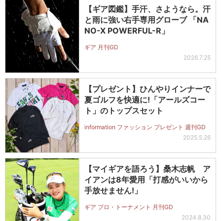
【ギア図鑑】手汗、さようなら。汗
と雨に強い右手専用グローブ 「NA
NO-X POWERFUL-R」
ギア 月刊GD
2026.7.25
【プレゼント】ひんやりインナーで
夏ゴルフを快適に!「アールズコー
ト」のトップスセット
information ファッション プレゼント 週刊GD
2025.5.26
【マイギアを語ろう】桑木志帆 ア
イアンは8年愛用「打感がいいから
手放せません!」
ギア プロ・トーナメント 月刊GD
2024.8.30