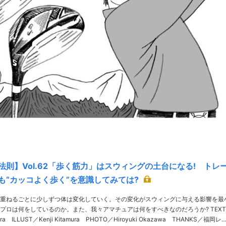
法則】Vol.62「歩く筋力」はスウィングの土台になる! トレ
も“カッコよく歩く”を意識してみては?
重ねるごとに少しずつ体は変化していく。その変化がスウィングに与える影響を最
ロは何をしているのか。また、我々アマチュアは何をすべきなのだろうか? TEXT／
wara ILLUST／Kenji Kitamura PHOTO／Hiroyuki Okazawa THANKS／福岡レ