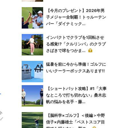
【今月のプレゼント】2026年男
子メジャー全制覇！トゥルーテン
パー「ダイナミック...
インパクトでクラブを1回転させ
る感覚!?「クルリンパ」のクラブ
さばきで球をつかま...
猛暑を前に今から準備！ゴルフに
いいクーラーボックスあります!!
【ショートパット攻略】#1「大事
ー
なところで打ち切れない」桑木志
帆の悩みを名手・藤...
小
【脳科学×ゴルフ】＜後編＞中野
信子×内藤雄士「ベストスコア目
イ