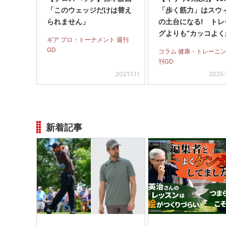
「このウェッジだけは替え
「歩く筋力」はスウ
られません」
の土台になる! トレ
グよりも“カッコよく
ギア プロ・トーナメント 週刊
く”を意識してみては
GD
コラム 健康・トレーニン
刊GD
2021.1.11
2025.
新着記事