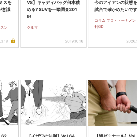
ミスを
V8】キャディバッグ何本積
今のアイアンの状態
が意識
める? SUVを一挙調査201
試合で確かめたいで
9!
コラム プロ・トーナメン
刊GD
ッスン
クルマ
.3.19
2019.10.18
2026.
.62
【イザワの法則】Vol.64
【浦ゼミナール】Vol.