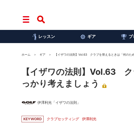
レッスン
ギア
プ
ホーム
ギア
【イザワの法則】Vol.63 クラブを替えるときは「何のた
【イザワの法則】Vol.63
っかり考えましょう
伊澤利光「イザワの法則」
KEYWORD
クラブセッティング
伊澤利光