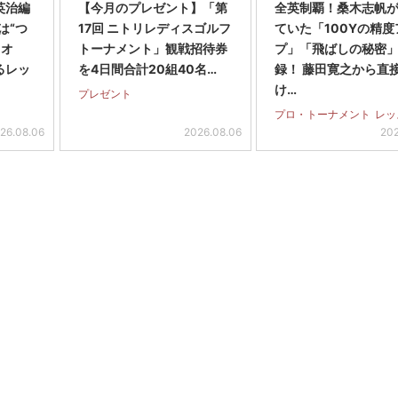
英治編
【今月のプレゼント】「第
全英制覇！桑木志帆
は“つ
17回 ニトリレディスゴルフ
ていた「100Yの精度
・オ
トーナメント」観戦招待券
プ」「飛ばしの秘密
るレッ
を4日間合計20組40名…
録！ 藤田寛之から直
け…
プレゼント
プロ・トーナメント
レッ
26.08.06
2026.08.06
202