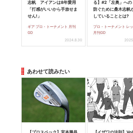
志帆 アイアンは8年愛用
る】#2「左奥」への
「打感がいいから手放せま
防ぐために桑木志帆
せん!」
していることとは?
ギア プロ・トーナメント 月刊
プロ・トーナメント レ
GD
月刊GD
2024.8.30
2025
あわせて読みたい
【プロスペック】宮本勝昌
【イザワの法則】Vol