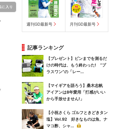
気に入り
ク
週刊GD最新号
月刊GD最新号
記事ランキング
【プレゼント】ピンまでを測るだ
けの時代は、もう終わった! “プ
ラスワン”の「レー...
【マイギアを語ろう】桑木志帆
アイアンは8年愛用「打感がいい
から手放せません!」
【小祝さくら ゴルフときどきタン
塩】Vol.92 好きなものは魚、ナ
マコ酢、シャ...