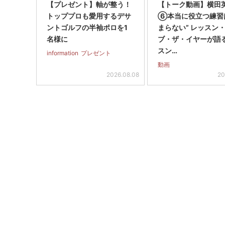
【プレゼント】軸が整う！
【トーク動画】横田
トッププロも愛用するデサ
⑥本当に役立つ練習
ントゴルフの半袖ポロを1
まらない” レッスン
名様に
ブ・ザ・イヤーが語
スン…
information
プレゼント
動画
2026.08.08
20