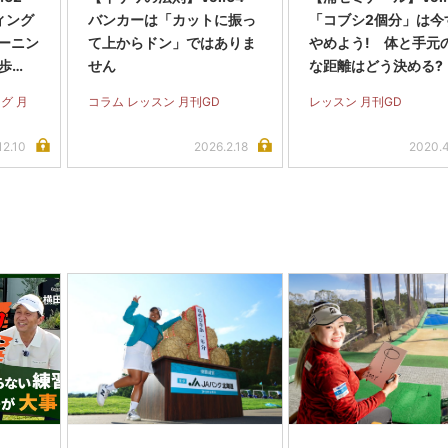
ィング
バンカーは「カットに振っ
「コブシ2個分」は今
ーニン
て上からドン」ではありま
やめよう! 体と手元
歩
せん
な距離はどう決める?
?
グ 月
コラム レッスン 月刊GD
レッスン 月刊GD
12.10
2026.2.18
2020.