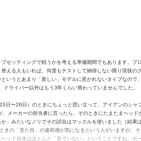
クサイドCC（PGM） ……
ラブセッティングで戦うかを考える準備期間でもあります。プ
り替える人もいれば、何度もテストして納得しない限り現状の
かというとあまり「新しい」モデルに惹かれないタイプなので
も、ドライバー以外はもう3年くらい替わっていませんでした。
0月25日〜26日）のときにちょっと思い立って、アイアンのシャ
が、メーカーの担当者に言ったら、そのときにたまたまヘッド
っか」みたいなノリでその試合はマッスルを使いました（結果
たときの「見た目」の違和感が気になるという人がいますが、そ
にヘッド自体はほとんど「見ていない」ということですね。ボ