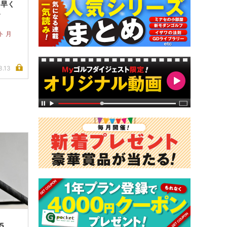
を早く
す
ト 月
3.13
5