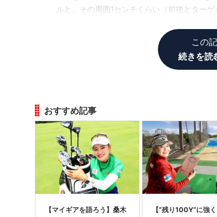
ルと、その周囲1センチくらい（前後とター
はまあ大事ですが、打つときは見ていないか
この
続きを読
おすすめ記事
【マイギアを語ろう】桑木
【“残り100Y”に強