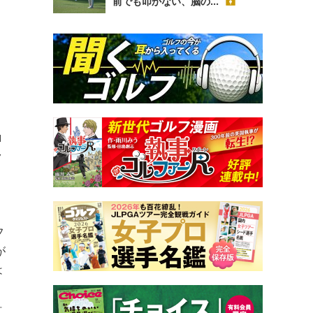
前でも叩かない、脳の...
ロ
ク
、
フ
が
は
ー