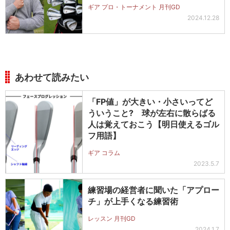
ギア プロ・トーナメント 月刊GD
2024.12.28
あわせて読みたい
「FP値」が大きい・小さいってど
ういうこと? 球が左右に散らばる
人は覚えておこう【明日使えるゴル
フ用語】
ギア コラム
2023.5.7
練習場の経営者に聞いた「アプロー
チ」が上手くなる練習術
レッスン 月刊GD
2024.1.7