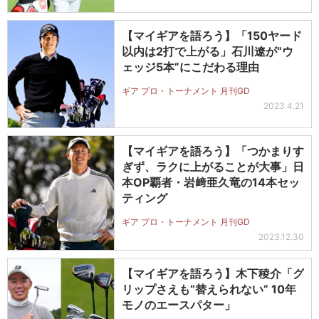
【マイギアを語ろう】「150ヤード
以内は2打で上がる」石川遼が“ウ
ェッジ5本”にこだわる理由
ギア プロ・トーナメント 月刊GD
2023.4.21
【マイギアを語ろう】「つかまりす
ぎず、ラクに上がることが大事」日
本OP覇者・岩﨑亜久竜の14本セッ
ティング
ギア プロ・トーナメント 月刊GD
2023.12.30
【マイギアを語ろう】木下稜介「グ
リップさえも“替えられない” 10年
モノのエースパター」