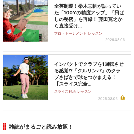
全英制覇！桑木志帆が語ってい
た「100Yの精度アップ」「飛ば
しの秘密」を再録！ 藤田寛之か
ら直接受け…
プロ・トーナメント
レッスン
2026.08.06
インパクトでクラブを1回転させ
る感覚!?「クルリンパ」のクラ
ブさばきで球をつかまえる！
【スライス完全…
スライス解消
レッスン
2026.08.06
雑誌がまるごと読み放題！