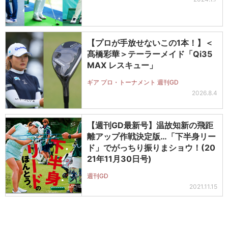
【プロが手放せないこの1本！】＜
髙橋彩華＞テーラーメイド「Qi35
MAX レスキュー」
ギア プロ・トーナメント 週刊GD
2026.8.4
【週刊GD最新号】温故知新の飛距
離アップ作戦決定版…「下半身リー
ド」でがっちり振りまショウ！(20
21年11月30日号)
週刊GD
2021.11.15