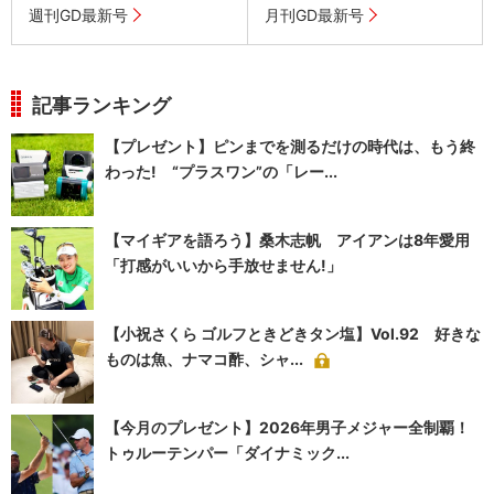
週刊GD最新号
月刊GD最新号
記事ランキング
【プレゼント】ピンまでを測るだけの時代は、もう終
わった! “プラスワン”の「レー...
【マイギアを語ろう】桑木志帆 アイアンは8年愛用
「打感がいいから手放せません!」
【小祝さくら ゴルフときどきタン塩】Vol.92 好きな
ものは魚、ナマコ酢、シャ...
【今月のプレゼント】2026年男子メジャー全制覇！
トゥルーテンパー「ダイナミック...