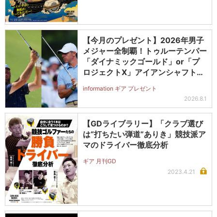
【今月のプレゼント】2026年男子
メジャー全制覇！トゥルーテンパー
「ダイナミックゴールド」or「プ
ロジェクトX」アイアンシャフト
（#5～#PW）＋ICONグリップセ
information ギア プレゼント
ットを抽選で2名に！
2026.8.1
【GDライブラリー】「クラブ選び
は“打ちたい弾道”ありき」競技派ア
マのドライバー徹底分析
ギア 月刊GD
2023.4.21