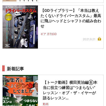
【GDライブラリー】「本当は教え
たくないドライバーカスタム」最高
に飛ぶヘッドとシャフトの組み合わ
せ
ギア 月刊GD
2021.9.21
新着記事
【トーク動画】横田英治編⑥本
当に役立つ練習は“つまらない”
レッスン・オブ・ザ・イヤーが
語るレッスン…
動画