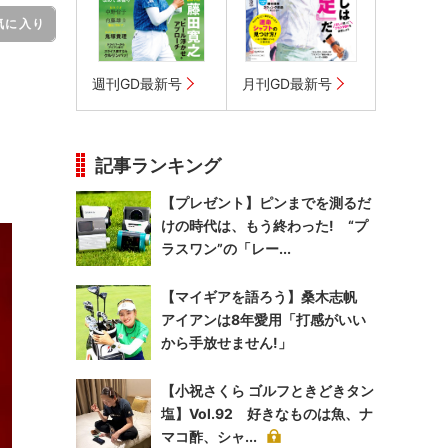
気に入り
。
週刊GD最新号
月刊GD最新号
記事ランキング
【プレゼント】ピンまでを測るだ
けの時代は、もう終わった! “プ
ラスワン”の「レー...
【マイギアを語ろう】桑木志帆
アイアンは8年愛用「打感がいい
から手放せません!」
【小祝さくら ゴルフときどきタン
塩】Vol.92 好きなものは魚、ナ
マコ酢、シャ...