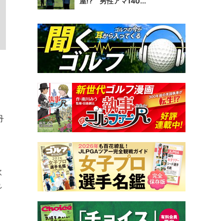
屋!? 男性アマ140...
丹
。
軟
れ