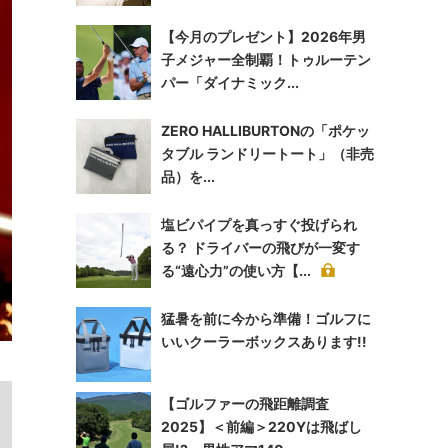
【今月のプレゼント】2026年男
子メジャー全制覇！トゥルーテン
パー「ダイナミック...
ZERO HALLIBURTONの「ポケッ
タブル ランドリートート」（非売
品）を...
塩ビパイプを真っすぐ投げられ
る？ ドライバーの飛びが一変す
る“遠心力”の使い方【...
猛暑を前に今から準備！ゴルフに
いいクーラーボックスあります!!
【ゴルファーの飛距離調査
2025】＜前編＞220Yは飛ばし