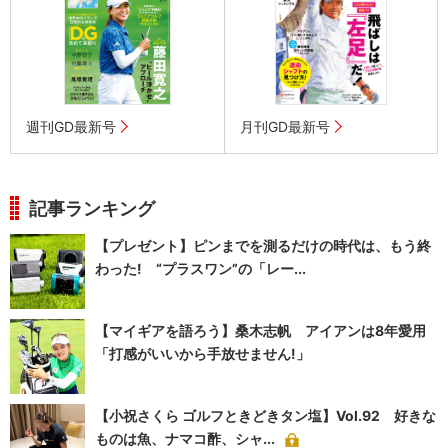
週刊GD最新号
月刊GD最新号
記事ランキング
【プレゼント】ピンまでを測るだけの時代は、もう終
わった! “プラスワン”の「レー...
【マイギアを語ろう】桑木志帆 アイアンは8年愛用
「打感がいいから手放せません!」
【小祝さくら ゴルフときどきタン塩】Vol.92 好きな
ものは魚、ナマコ酢、シャ...