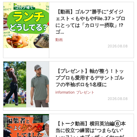
【動画】ゴルフ“勝手に”ダイジ
ェスト＜もやもやFile.37＞プロ
にとっては「カロリー摂取」!?
ゴ…
動画
2026.08.08
【プレゼント】軸が整う！トッ
ププロも愛用するデサントゴル
フの半袖ポロを1名様に
information
プレゼント
2026.08.08
【トーク動画】横田英治編⑥本
当に役立つ練習は“つまらない”