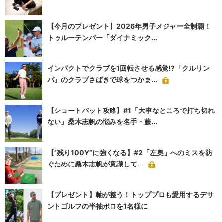
【今月のプレゼント】2026年男子メジャー全制覇！
トゥルーテンパー「ダイナミック...
インパクトでクラブを1回転させる感覚!?「クルリン
パ」のクラブさばきで球をつかま...
【ショートパット攻略】#1「大事なところで打ち切れ
ない」桑木志帆の悩みを名手・藤...
【“残り100Y”に強くなる】#2「左奥」へのミスを防
ぐために桑木志帆が意識して...
【プレゼント】軸が整う！トッププロも愛用するデサ
ントゴルフの半袖ポロを1名様に