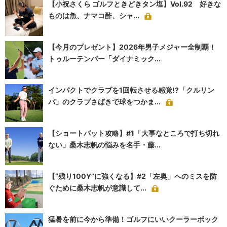
【小祝さくら ゴルフときどきタン塩】Vol.92 好きな
ものは魚、ナマコ酢、シャ...
【今月のプレゼント】2026年男子メジャー全制覇！
トゥルーテンパー「ダイナミック...
インパクトでクラブを1回転させる感覚!?「クルリン
パ」のクラブさばきで球をつかま...
【ショートパット攻略】#1「大事なところで打ち切れ
ない」桑木志帆の悩みを名手・藤...
【“残り100Y”に強くなる】#2「左奥」へのミスを防
ぐために桑木志帆が意識して...
猛暑を前に今から準備！ゴルフにいいクーラーボック