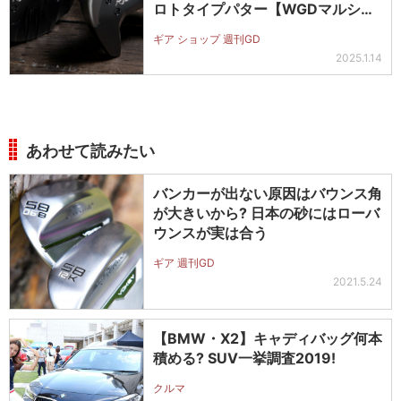
ロトタイプパター【WGDマルシ
ェ】
ギア ショップ 週刊GD
2025.1.14
あわせて読みたい
バンカーが出ない原因はバウンス角
が大きいから? 日本の砂にはローバ
ウンスが実は合う
ギア 週刊GD
2021.5.24
【BMW・X2】キャディバッグ何本
積める? SUV一挙調査2019!
クルマ