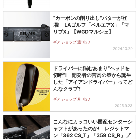
“カーボンの削り出し”パターが登
場! LAゴルフ「ベルエアX」「マ
リブX」【WGDマルシェ】
ギア ショップ 週刊GD
2024.10.29
ドライバーに悩むあまり“ヘッドを
切断”! 開発者の苦肉の策から誕生
した「アイアンドライバー」ってど
んなクラブ?
ギア ショップ 月刊GD
2025.9.23
こんなにカッコいい国産センターシ
ャフトがあったのか! レジットマ
ン「362 CS_T」「359 CS_R」プ