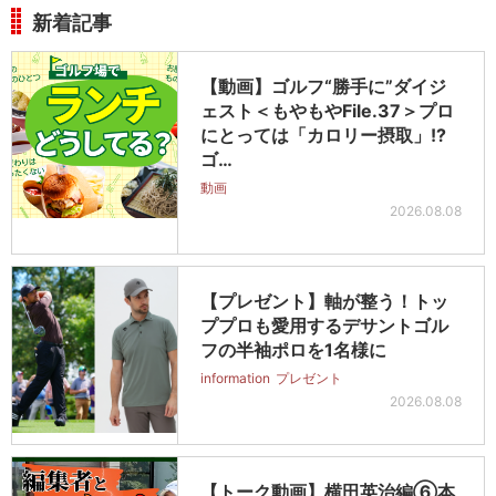
新着記事
【動画】ゴルフ“勝手に”ダイジ
ェスト＜もやもやFile.37＞プロ
にとっては「カロリー摂取」!?
ゴ…
動画
2026.08.08
【プレゼント】軸が整う！トッ
ププロも愛用するデサントゴル
フの半袖ポロを1名様に
information
プレゼント
2026.08.08
【トーク動画】横田英治編⑥本