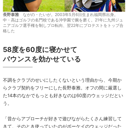
長野泰雅
ながの・たいが。2003年5月6日生まれ福岡県出身。
中・高はゴルフの名門校である沖学園で腕を磨く。21年に九州ジュ
ニアゴルフ選手権を制しプロ転向、翌22年にプロテストをトップ合
格した
58度を60度に寝かせて
バウンスを効かせている
不調をクラブのせいにしたくないという理由から、今期か
らクラブ契約をフリーにした長野泰雅。オフの間に厳選し
た14本のなかでもっとも好きなのは60度のウェッジだとい
う。
「昔からアプローチが好きで遊びながらたくさん練習して
きて、そのとき使っていたのがボーケイのウェッジだった