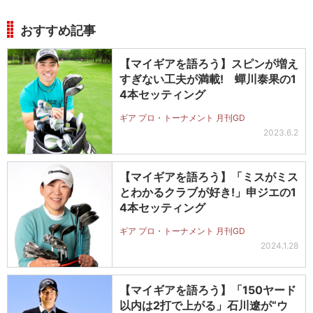
おすすめ記事
【マイギアを語ろう】スピンが増え
すぎない工夫が満載! 蟬川泰果の1
4本セッティング
ギア プロ・トーナメント 月刊GD
2023.6.2
【マイギアを語ろう】「ミスがミス
とわかるクラブが好き!」申ジエの1
4本セッティング
ギア プロ・トーナメント 月刊GD
2024.1.28
【マイギアを語ろう】「150ヤード
以内は2打で上がる」石川遼が“ウ