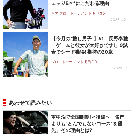
ェッジ5本”にこだわる理由
ギア プロ・トーナメント 月刊GD
2023.4.21
【今月の“推し男子”】#1 長野泰雅
「ゲームと彼女が大好きです!」9試
合でシード獲得! 期待の20歳
プロ・トーナメント 月刊GD
2023.6.1
あわせて読みたい
車中泊で全国制覇!＜後編＞「名門
よりも“とんでもないコース”を優
先」その理由とは?