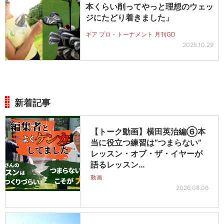
本くらい削ってやっと理想のウェッ
ジにたどり着きました」
ギア プロ・トーナメント 月刊GD
2025.10.29
新着記事
【トーク動画】横田英治編⑥本
当に役立つ練習は“つまらない”
レッスン・オブ・ザ・イヤーが
語るレッスン…
動画
2026.08.06