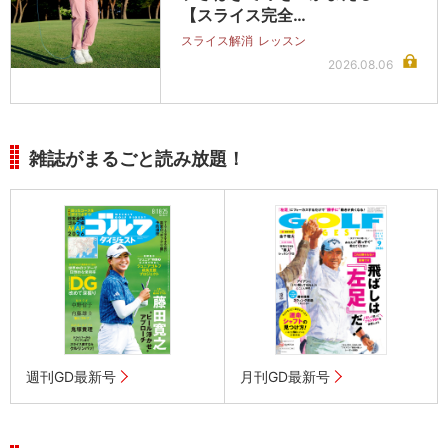
【スライス完全…
スライス解消
レッスン
2026.08.06
雑誌がまるごと読み放題！
週刊GD最新号
月刊GD最新号