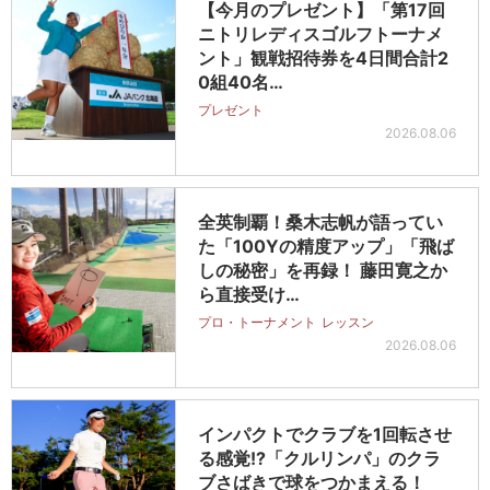
【今月のプレゼント】「第17回
ニトリレディスゴルフトーナメ
ント」観戦招待券を4日間合計2
0組40名…
プレゼント
2026.08.06
全英制覇！桑木志帆が語ってい
た「100Yの精度アップ」「飛ば
しの秘密」を再録！ 藤田寛之か
ら直接受け…
プロ・トーナメント
レッスン
2026.08.06
インパクトでクラブを1回転させ
る感覚!?「クルリンパ」のクラ
ブさばきで球をつかまえる！