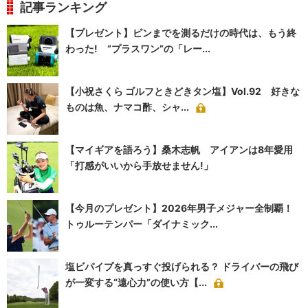
記事ランキング
【プレゼント】ピンまでを測るだけの時代は、もう終
わった! “プラスワン”の「レー...
【小祝さくら ゴルフときどきタン塩】Vol.92 好きな
ものは魚、ナマコ酢、シャ...
【マイギアを語ろう】桑木志帆 アイアンは8年愛用
「打感がいいから手放せません!」
【今月のプレゼント】2026年男子メジャー全制覇！
トゥルーテンパー「ダイナミック...
塩ビパイプを真っすぐ投げられる？ ドライバーの飛び
が一変する“遠心力”の使い方【...