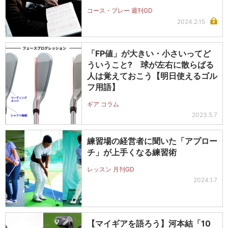
コース・プレー 週刊GD
2024.2.15
「FP値」が大きい・小さいってど
ういうこと? 球が左右に散らばる
人は覚えておこう【明日使えるゴル
フ用語】
ギア コラム
2023.5.7
練習場の経営者に聞いた「アプロー
チ」が上手くなる練習術
レッスン 月刊GD
2024.1.7
【マイギアを語ろう】河本結「10