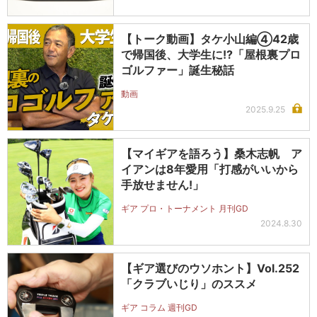
【トーク動画】タケ小山編④42歳
で帰国後、大学生に!?「屋根裏プロ
ゴルファー」誕生秘話
動画
2025.9.25
【マイギアを語ろう】桑木志帆 ア
イアンは8年愛用「打感がいいから
手放せません!」
ギア プロ・トーナメント 月刊GD
2024.8.30
【ギア選びのウソホント】Vol.252
「クラブいじり」のススメ
ギア コラム 週刊GD