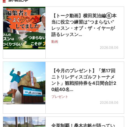
【トーク動画】横田英治編⑥本
当に役立つ練習は“つまらない”
レッスン・オブ・ザ・イヤーが
語るレッスン…
動画
2026.08.06
【今月のプレゼント】「第17回
ニトリレディスゴルフトーナメ
ント」観戦招待券を4日間合計2
0組40名…
プレゼント
2026.08.06
全英制覇！桑木志帆が語ってい