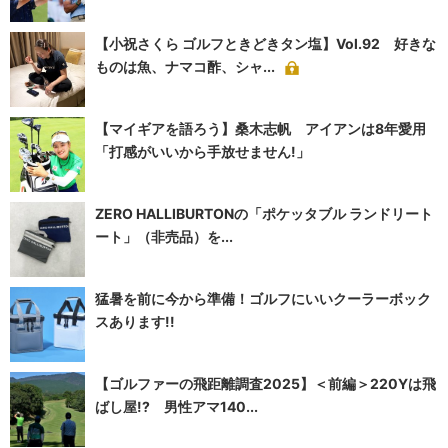
【小祝さくら ゴルフときどきタン塩】Vol.92 好きな
ものは魚、ナマコ酢、シャ...
【マイギアを語ろう】桑木志帆 アイアンは8年愛用
「打感がいいから手放せません!」
ZERO HALLIBURTONの「ポケッタブル ランドリート
ート」（非売品）を...
猛暑を前に今から準備！ゴルフにいいクーラーボック
スあります!!
【ゴルファーの飛距離調査2025】＜前編＞220Yは飛
ばし屋!? 男性アマ140...