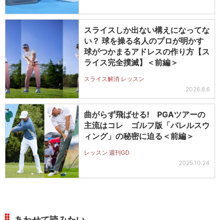
スライスしか出ない構えになってな
い？ 球を操る名人のプロが明かす
球がつかまるアドレスの作り方【ス
ライス完全撲滅】＜前編＞
スライス解消 レッスン
2026.8.6
曲がらず飛ばせる! PGAツアーの
主流はコレ ゴルフ版「バレルスウ
ィング」の秘密に迫る＜前編＞
レッスン 週刊GD
2025.10.24
あわせて読みたい