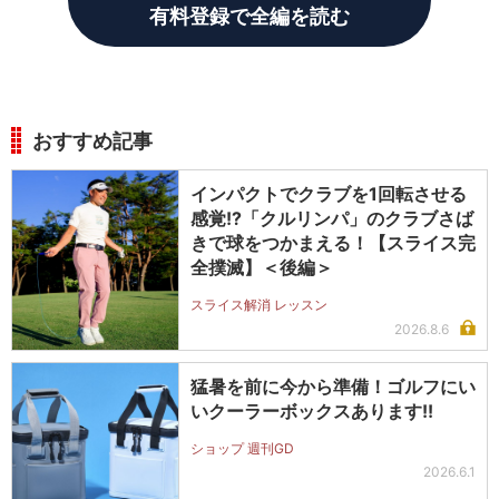
有料登録で全編を読む
おすすめ記事
インパクトでクラブを1回転させる
感覚!?「クルリンパ」のクラブさば
きで球をつかまえる！【スライス完
全撲滅】＜後編＞
スライス解消 レッスン
2026.8.6
猛暑を前に今から準備！ゴルフにい
いクーラーボックスあります!!
ショップ 週刊GD
2026.6.1