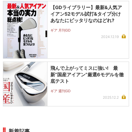
【GDライブラリー】最新&人気ア
イアン52モデル試打&タイプ分け
あなたにピッタリなのはどれ?
ギア 月刊GD
2024.12.19
飛んで上がってミスに強い! 最
新“国産アイアン”厳選6モデルを徹
底テスト
ギア 週刊GD
2025.12.2
新着記事