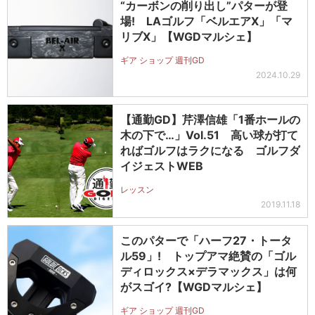
“カーボンの削り出し”パターが登
場! LAゴルフ「ベルエアX」「マ
リブX」【WGDマルシェ】
ギア ショップ 週刊GD
2024.10.29
【通勤GD】芹澤信雄「1番ホールの
木の下で…」Vol.51 高い球が打て
ればゴルフはラクになる ゴルフダ
イジェストWEB
レッスン
2019.11.18
このパターで「ハーフ27・トータ
ル59」! トップアマ絶賛の「ゴル
ディロックス×デラマックス」は何
がスゴイ?【WGDマルシェ】
ギア ショップ 週刊GD