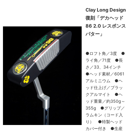
Clay Long Design
復刻「デカヘッド
86 2.0 レスポンス
パター」
●ロフト角／3度 ●
ライ角／71度 ●長
さ／33、34インチ
●ヘッド素材／6061
アルミニウム ●ヘ
ッド仕上げ／ブラッ
クアルマイト ●ヘ
ッド重量／約350g～
355g ●グリップ／
ラムキン（コード入
り） ●特製ヘッド
カバー付き ●生産