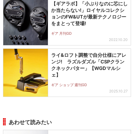
【ギアラボ】「小ぶりなのに芯にし
か当たらない!」ロイヤルコレクシ
ョンのFW&UTが最新テクノロジー
をまとって登場!
ギア 月刊GD
2022.10.20
ライ&ロフト調整で自分仕様にアレ
ンジ! ラズルダズル「CSPクラン
クネックパター」【WGDマルシ
ェ】
ギア ショップ 週刊GD
2025.10.27
あわせて読みたい