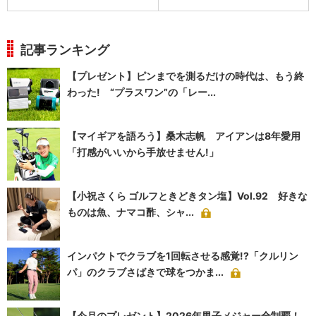
記事ランキング
【プレゼント】ピンまでを測るだけの時代は、もう終
わった! “プラスワン”の「レー...
【マイギアを語ろう】桑木志帆 アイアンは8年愛用
「打感がいいから手放せません!」
【小祝さくら ゴルフときどきタン塩】Vol.92 好きな
ものは魚、ナマコ酢、シャ...
インパクトでクラブを1回転させる感覚!?「クルリン
パ」のクラブさばきで球をつかま...
【今月のプレゼント】2026年男子メジャー全制覇！