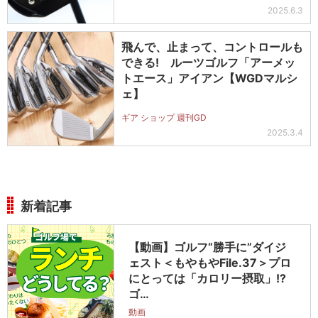
2025.6.3
飛んで、止まって、コントロールも
できる! ルーツゴルフ「アーメッ
トエース」アイアン【WGDマルシ
ェ】
ギア ショップ 週刊GD
2025.3.4
新着記事
【動画】ゴルフ“勝手に”ダイジ
ェスト＜もやもやFile.37＞プロ
にとっては「カロリー摂取」!?
ゴ…
動画