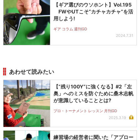
【ギア選びのウソホント】Vol.195
FWやUTこそ“カチャカチャ”を活
用しよう!
ギア コラム 週刊GD
2024.7.31
あわせて読みたい
【“残り100Y”に強くなる】#2「左
奥」へのミスを防ぐために桑木志帆
が意識していることとは?
プロ・トーナメント レッスン 月刊GD
2025.3.19
練習場の経営者に聞いた「アプロー