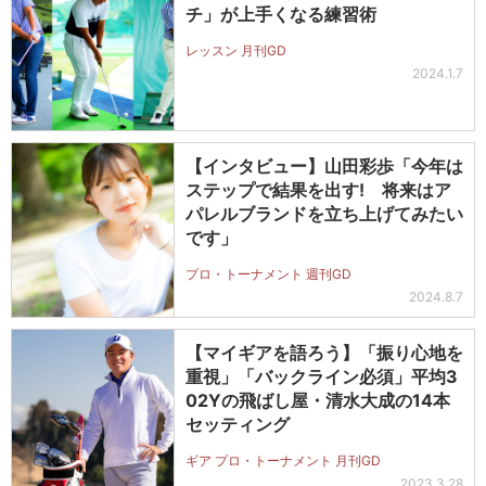
チ」が上手くなる練習術
レッスン 月刊GD
2024.1.7
【インタビュー】山田彩歩「今年は
ステップで結果を出す! 将来はア
パレルブランドを立ち上げてみたい
です」
プロ・トーナメント 週刊GD
2024.8.7
【マイギアを語ろう】「振り心地を
重視」「バックライン必須」平均3
02Yの飛ばし屋・清水大成の14本
セッティング
ギア プロ・トーナメント 月刊GD
2023.3.28