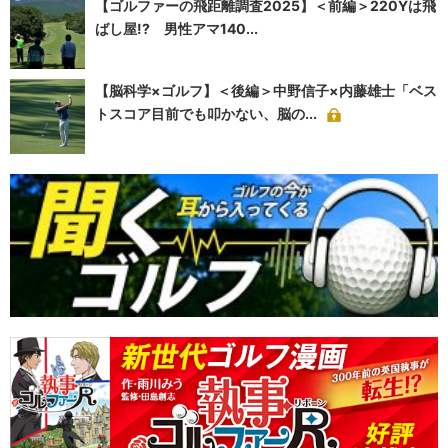
【ゴルファーの飛距離調査2025】＜前編＞220Yは飛
ばし屋!? 男性アマ140...
【脳科学×ゴルフ】＜後編＞中野信子×内藤雄士「ベス
トスコア目前でも叩かない、脳の...