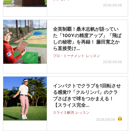
2026.08.06
全英制覇！桑木志帆が語ってい
た「100Yの精度アップ」「飛ば
しの秘密」を再録！ 藤田寛之か
ら直接受け…
プロ・トーナメント
レッスン
2026.08.06
インパクトでクラブを1回転させ
る感覚!?「クルリンパ」のクラ
ブさばきで球をつかまえる！
【スライス完全…
スライス解消
レッスン
2026.08.06