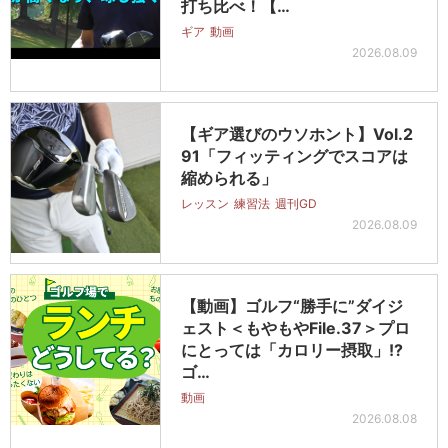
打ち比べ！【…
ギア
動画
2026.08.09
【ギア選びのウソホント】Vol.2
91「フィッティングでスコアは
縮められる」
レッスン
練習法
週刊GD
2026.08.09
【動画】ゴルフ“勝手に”ダイジ
ェスト＜もやもやFile.37＞プロ
にとっては「カロリー摂取」!?
ゴ…
動画
2026.08.08