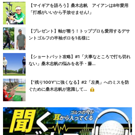
【マイギアを語ろう】桑木志帆 アイアンは8年愛用
「打感がいいから手放せません!」
【プレゼント】軸が整う！トッププロも愛用するデサ
ントゴルフの半袖ポロを1名様に
【ショートパット攻略】#1「大事なところで打ち切れ
ない」桑木志帆の悩みを名手・藤...
【“残り100Y”に強くなる】#2「左奥」へのミスを防
ぐために桑木志帆が意識して...