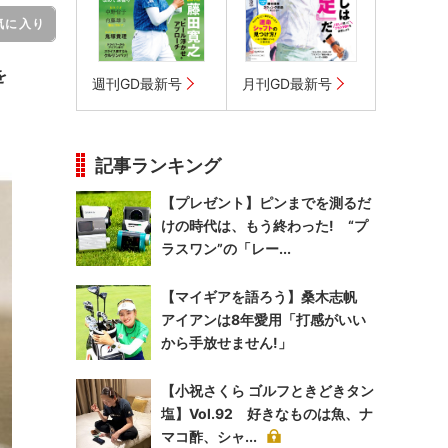
気に入り
を
週刊GD最新号
月刊GD最新号
記事ランキング
【プレゼント】ピンまでを測るだ
けの時代は、もう終わった! “プ
ラスワン”の「レー...
【マイギアを語ろう】桑木志帆
アイアンは8年愛用「打感がいい
から手放せません!」
【小祝さくら ゴルフときどきタン
塩】Vol.92 好きなものは魚、ナ
マコ酢、シャ...