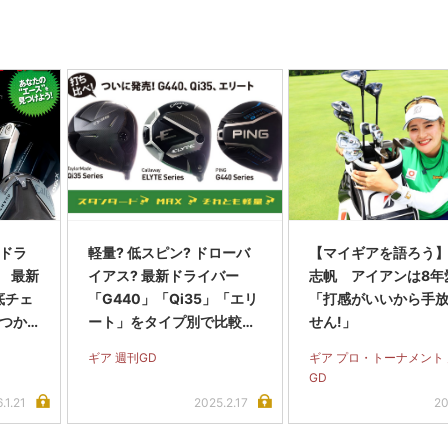
】ドラ
軽量? 低スピン? ドローバ
【マイギアを語ろう
 最新
イアス? 最新ドライバー
志帆 アイアンは8年
底チェ
「G440」「Qi35」「エリ
「打感がいいから手
見つか
ート」をタイプ別で比較試
せん!」
打!
ギア 週刊GD
ギア プロ・トーナメント
GD
.1.21
2025.2.17
20