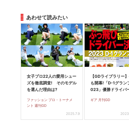
あわせて読みたい
女子プロ22人の愛用シュー
【GDライブラリー
ズを徹底調査! そのモデル
も開幕!「D-1グラン
を選んだ理由は?
023」優勝ドライバ
ファッション プロ・トーナメ
ギア 月刊GD
ント 週刊GD
2025.7.9
2023