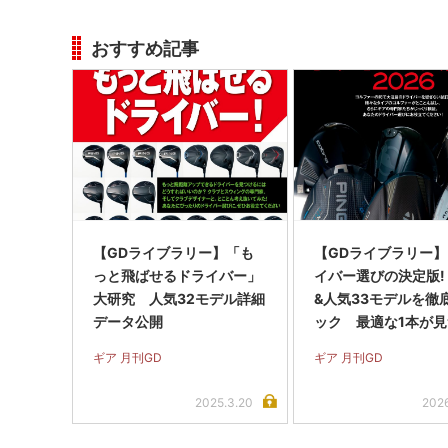
おすすめ記事
【GDライブラリー】「も
【GDライブラリー
っと飛ばせるドライバー」
イバー選びの決定版!
大研究 人気32モデル詳細
&人気33モデルを徹
データ公開
ック 最適な1本が
る!
ギア 月刊GD
ギア 月刊GD
2025.3.20
2026