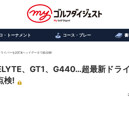
ロ・トーナメント
コース・プレー
書
最新ドライバーを試打&ヘッドデータで総点検!
LYTE、GT1、G440…超最新ドラ
検!