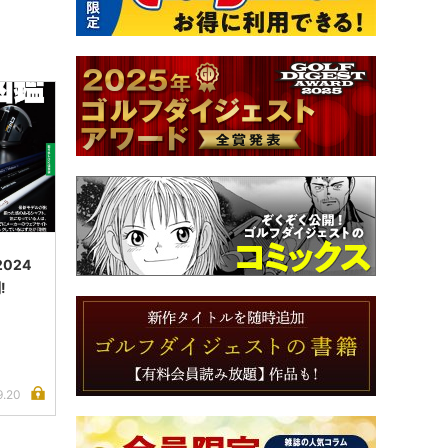
024
!
9.20