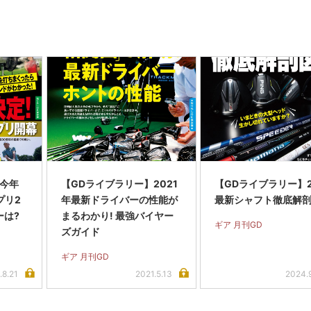
】今年
【GDライブラリー】2021
【GDライブラリー】2
プリ2
年最新ドライバーの性能が
最新シャフト徹底解剖
ーは?
まるわかり! 最強バイヤー
ギア 月刊GD
ズガイド
ギア 月刊GD
.8.21
2021.5.13
2024.