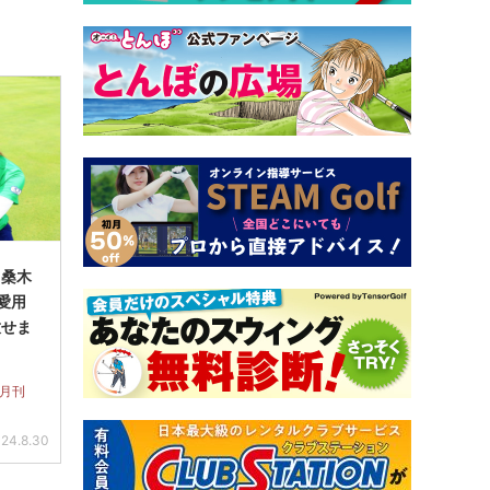
】桑木
愛用
放せま
 月刊
24.8.30