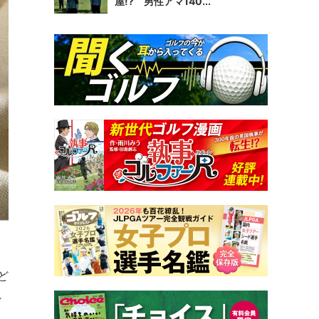
屋!? 男性アマ140...
ど
れ