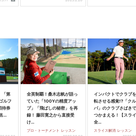
】「第
全英制覇！桑木志帆が語っ
インパクトでクラブを
スゴルフ
ていた「100Yの精度アッ
転させる感覚!?「ク
招待券
プ」「飛ばしの秘密」を再
パ」のクラブさばき
名…
録！ 藤田寛之から直接受
つかまえる！【スラ
け…
全…
プロ・トーナメント
レッスン
スライス解消
レッスン