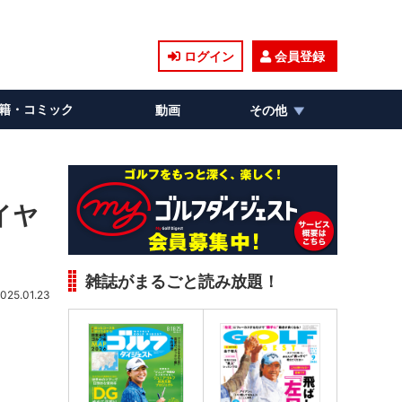
ログイン
会員登録
籍・コミック
動画
その他
イヤ
雑誌がまるごと読み放題！
025.01.23