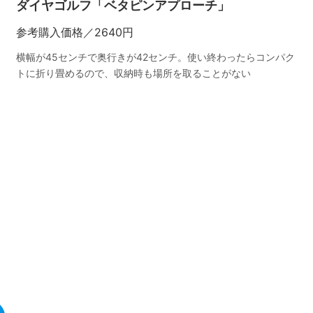
ダイヤゴルフ「ベタピンアプローチ」
参考購入価格／2640円
横幅が45センチで奥行きが42センチ。使い終わったらコンパク
トに折り畳めるので、収納時も場所を取ることがない