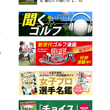
る“遠心力”の使い方【...
オ
の