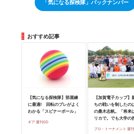
「気になる探検隊」バックナンバー
おすすめ記事
【気になる探検隊】部屋練
【加賀電子カップ】
に最適! 回転のブレがよく
ちの戦いを制したのは
わかる「スピナーボール」
の桑木志帆。「将来
リカで。でも大学の
ギア 週刊GD
も出たい」
プロ・トーナメント 週刊