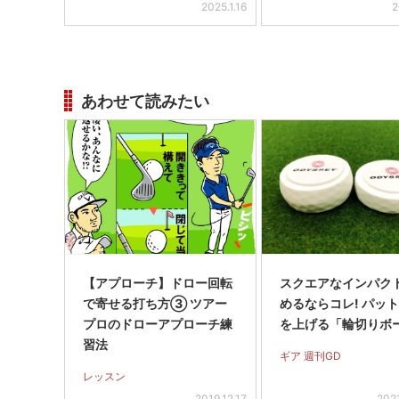
2025.1.16
2
あわせて読みたい
【アプローチ】ドロー回転
スクエアなインパク
で寄せる打ち方③ ツアー
めるならコレ! パッ
プロのドローアプローチ練
を上げる「輪切りボ
習法
ギア 週刊GD
レッスン
2019.12.17
2021