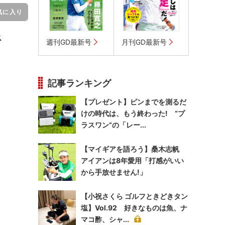
気に入り
ス
週刊GD最新号
月刊GD最新号
記事ランキング
【プレゼント】ピンまでを測るだ
けの時代は、もう終わった! “プ
ラスワン”の「レー...
【マイギアを語ろう】桑木志帆
アイアンは8年愛用「打感がいい
から手放せません!」
【小祝さくら ゴルフときどきタン
塩】Vol.92 好きなものは魚、ナ
マコ酢、シャ...