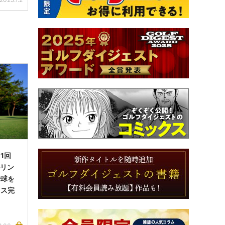
1回
ルリン
で球を
イス完