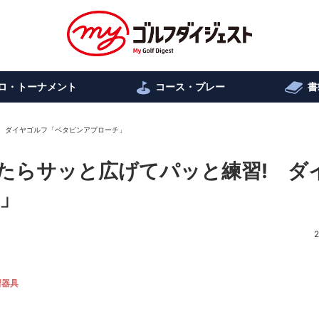
ロ・トーナメント
コース・プレー
書
 ダイヤゴルフ「ベタピンアプローチ」
たらサッと広げてパッと練習! ダ
」
2
習器具