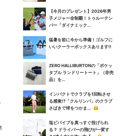
【今月のプレゼント】2026年男
子メジャー全制覇！トゥルーテン
パー「ダイナミック...
猛暑を前に今から準備！ゴルフに
いいクーラーボックスあります!!
ZERO HALLIBURTONの「ポケッ
タブル ランドリートート」（非売
品）を...
インパクトでクラブを1回転させ
る感覚!?「クルリンパ」のクラブ
ン
さばきで球をつかま...
塩ビパイプを真っすぐ投げられ
奥
る？ ドライバーの飛びが一変す