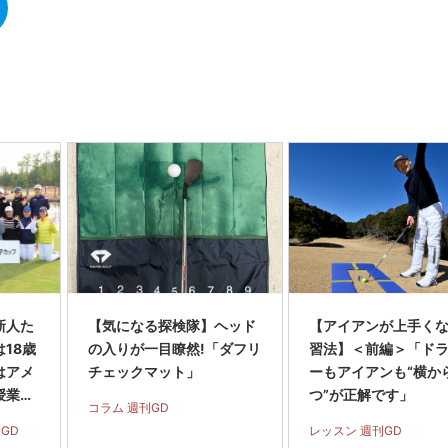
新人た
【気になる探検隊】ヘッド
【アイアンが上手く
18歳
の入りが一目瞭然!「ダフリ
習法】＜前編＞「ド
はアメ
チェックマット」
ーもアイアンも“横か
授業に
つ”が正解です」
コラム 週刊GD
GD
レッスン 週刊GD