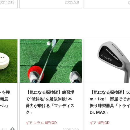
021.12.13
2025.5.8
2
トを極
【気になる探検隊】練習場
【気になる探検隊】57
ト精度
で“傾斜地”を疑似体験! 本
m・1kg! 部屋でで
ール」
番力が磨ける「マナディス
振り練習器具「トラ
ク」
Dr. MAX」
ギア コラム 週刊GD
ギア 週刊GD
.5.11
2025.2.20