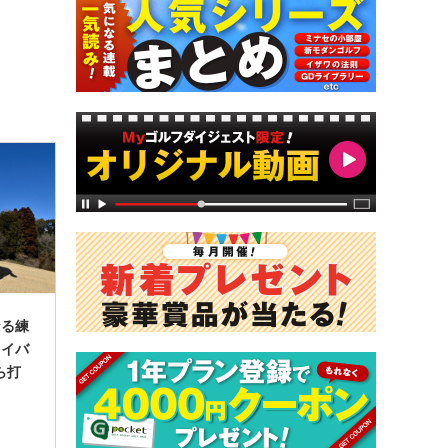
なる練
ライバ
ら打