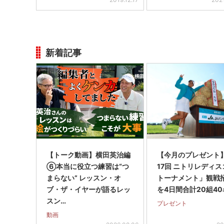
新着記事
【トーク動画】横田英治編
【今月のプレゼント
⑥本当に役立つ練習は“つ
17回 ニトリレディ
まらない” レッスン・オ
トーナメント」観戦
ブ・ザ・イヤーが語るレッ
を4日間合計20組40
スン…
プレゼント
動画