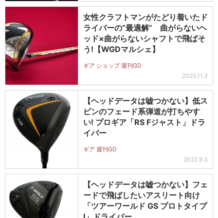
女性クラフトマンがたどり着いたド
ライバーの“最適解” 曲がらないヘ
ッド×曲がらないシャフトで飛ばそ
う!【WGDマルシェ】
ギア ショップ 週刊GD
2025.11.3
【ヘッドデータは嘘つかない】低ス
ピンのフェード系弾道が打ちやす
い! プロギア「RS Fジャスト」ドラ
イバー
ギア 週刊GD
2022.9.3
【ヘッドデータは嘘つかない】フェ
ードで飛ばしたいアスリート向け
「ツアーワールド GS プロトタイプ
Ⅰ」ドライバー