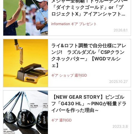
メジャー全制覇！トゥルーテンパー
「ダイナミックゴールド」or「プ
ロジェクトX」アイアンシャフト
（#5～#PW）＋ICONグリップセ
information ギア プレゼント
ットを抽選で2名に！
2026.8.1
ライ&ロフト調整で自分仕様にアレ
ンジ! ラズルダズル「CSPクラン
クネックパター」【WGDマルシ
ェ】
ギア ショップ 週刊GD
2025.10.27
【NEW GEAR STORY】ピンゴル
フ「G430 HL」～PINGが軽量ドラ
イバーを作った理由～
ギア 週刊GD
2023.3.8