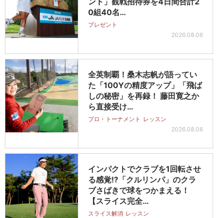
ント」観戦招待券を4日間合計2
0組40名…
プレゼント
2026.08.06
全英制覇！桑木志帆が語ってい
た「100Yの精度アップ」「飛ば
しの秘密」を再録！ 藤田寛之か
ら直接受け…
プロ・トーナメント
レッスン
2026.08.06
インパクトでクラブを1回転させ
る感覚!?「クルリンパ」のクラ
ブさばきで球をつかまえる！
【スライス完全…
スライス解消
レッスン