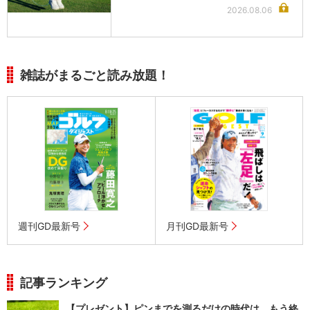
2026.08.06
雑誌がまるごと読み放題！
週刊GD最新号
月刊GD最新号
記事ランキング
【プレゼント】ピンまでを測るだけの時代は、もう終