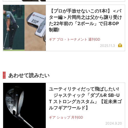
【プロが手放せないこの1本!】＜パ
ター編＞片岡尚之は父から譲り受け
た22年前の「2ボール」で日本OP
制覇!
ギア プロ・トーナメント 週刊GD
2025.11.3
あわせて読みたい
ユーティリティだって飛ばしたい!
ジャスティック「ダブルR SB-U
T ストロングカスタム」【近未来ゴ
ルフギアワールド】
ギア ショップ 月刊GD
2024.9.20