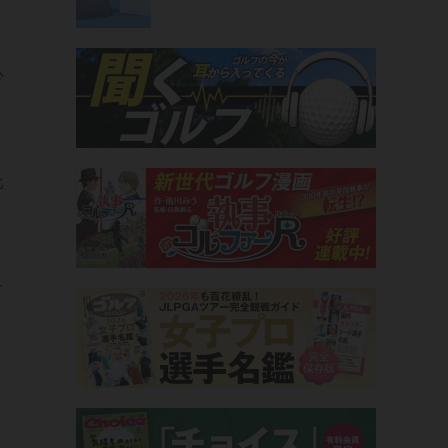
心
比
て