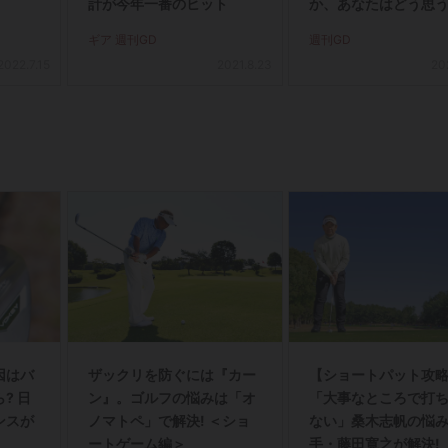
計が今年一番のヒット
か、あなたはどう思う
ギア 週刊GD
週刊GD
2022.7.15
2021.8.23
20
因はバ
ザックリを防ぐには『カー
【ショートパット攻略
? 日
ン』。ゴルフの悩みは「オ
「大事なところで打
ンスが
ノマトペ」で解決! ＜ショ
ない」桑木志帆の悩
ートゲーム編＞
手・藤田寛之が解決!