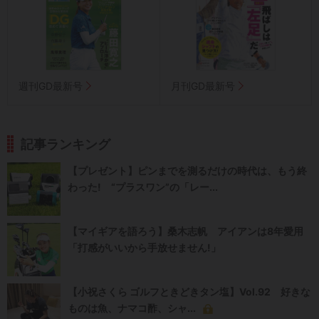
週刊GD最新号
月刊GD最新号
記事ランキング
【プレゼント】ピンまでを測るだけの時代は、もう終
わった! “プラスワン”の「レー...
【マイギアを語ろう】桑木志帆 アイアンは8年愛用
「打感がいいから手放せません!」
【小祝さくら ゴルフときどきタン塩】Vol.92 好きな
ものは魚、ナマコ酢、シャ...