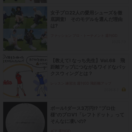
女子プロ22人の愛用シューズを徹
底調査! そのモデルを選んだ理由
は?
ファッション プロ・トーナメント 週刊GD
2025.7.9
【教えて! なっち先生】Vol.68 飛
距離アップにつながるワイドなバッ
クスウィングとは？
レッスン 練習法 週刊GD 飛距離アップ
2026.8.3
ボール1ダース3万円!? “プロ仕
様”のプロV1「レフトドット」って
そんなに凄いの?
ギア 週刊GD