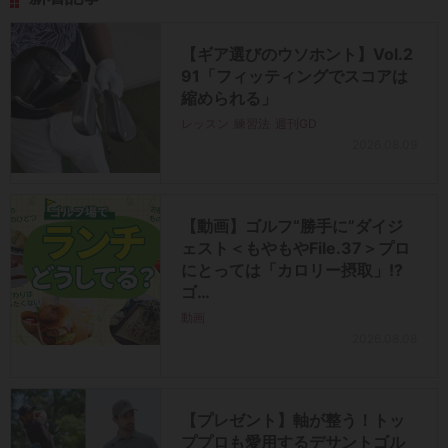
【ギア選びのウソホント】Vol.2
91「フィッティングでスコアは
縮められる」
レッスン
練習法
週刊GD
2026.08.09
【動画】ゴルフ“勝手に”ダイジ
ェスト＜もやもやFile.37＞プロ
にとっては「カロリー摂取」!?
ゴ…
動画
2026.08.08
【プレゼント】軸が整う！トッ
ププロも愛用するデサントゴル