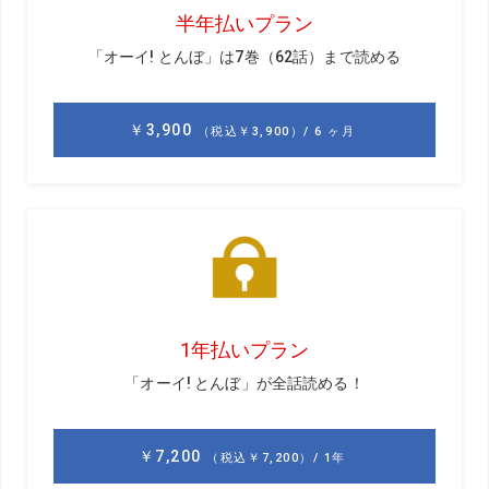
そして重要なのがマジックテープの部分。大きくて分厚い
と鬱陶しく感じるが、このグローブは小さく、薄くて柔ら
かいのでマジックテープがあることすら感じない。
グローブとしてはお高めだが、そのぶん機能性は高い。と
くに通気性に関しては、今まで使ったグローブの中で群を
抜く。暑くなるこれからのゴルフがより快適になりそう
だ。
「ナイキ スポーツグローブ」
参考価格／3280円
甲側に、通気性が抜群で速乾性の高いNIKE
Dri-FITテクノロジーの生地を採用。手のひ
ら側には合成皮革と天然皮革を使用するこ
とで、耐久性とグリップ感のよさを両立し