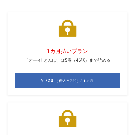
うほど。そうなると気になってくるのがグローブ。どうし
ても手汗でグローブの中がしっとりとしてしまう。そこ
で、通気性がいいグローブを検索してみると、こんなグロ
ーブを見つけた。ポリエステル・合成皮革・天然皮革の3つ
の素材が組み合わされていて、通気性が抜群らしい。値段
は少々高めだが、それなりに効果はありそうなのでさっそ
く購入して練習場で使ってみることに。
まず着けた瞬間からフィット感がよくて気持ちいい。普段
21cmのグローブを使っている私はXS（21cm）を購入した
が、サイズ感はピッタリ。そして手の甲側はサラサラの通
気性抜群な生地で着け心地がいい。手のひら側は合皮と天
然の革が使用されているが、ゴワつきもなくクラブも握り
やすかった。グローブの両面に通気口が無数にあり、装着
したまま手を振ると風が通るのを感じるほど通気性がい
い。