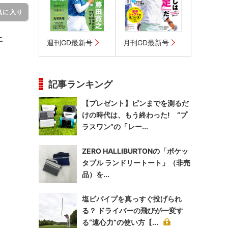
気に入り
止
週刊GD最新号
月刊GD最新号
記事ランキング
【プレゼント】ピンまでを測るだ
けの時代は、もう終わった! “プ
ラスワン”の「レー...
ZERO HALLIBURTONの「ポケッ
タブル ランドリートート」（非売
品）を...
塩ビパイプを真っすぐ投げられ
る？ ドライバーの飛びが一変す
る“遠心力”の使い方【...