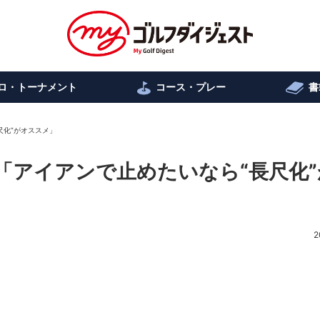
ロ・トーナメント
コース・プレー
書
尺化”がオススメ」
12「アイアンで止めたいなら“長尺化
2