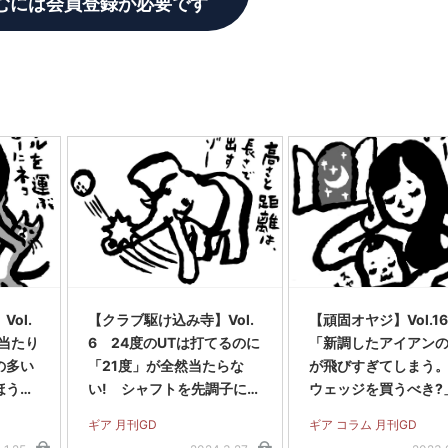
むには会員登録が必要です
ol.
【クラブ駆け込み寺】Vol.
【頑固オヤジ】Vol.16
当たり
6 24度のUTは打てるのに
「新調したアイアンの
の多い
「21度」が全然当たらな
が飛びすぎてしまう
ほうが
い! シャフトを先調子に替
ウェッジを買うべき?
えるべき?
ギア 月刊GD
ギア コラム 月刊GD