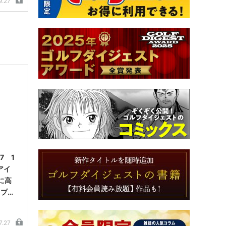
9.27
7 1
アイ
に高
ップ方
7.27