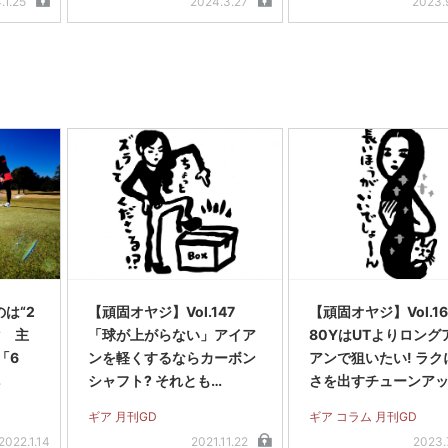
.1.25
2024.3.27
2023.
は“2
【頑固オヤジ】Vol.147
【頑固オヤジ】Vol.16
? 主
「球が上がらない」アイア
80YはUTよりロング
「6
ンを軽くするならカーボン
アンで狙いたい! ラク
べ
シャフト? それとも…
さを出すチューンア
法は?
ギア 月刊GD
ギア コラム 月刊GD
2022.1.14
2021.11.22
2023.