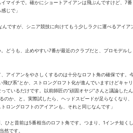
もイマイチで。確かにショートアイアンは飛ぶんですけど、7番
る感じで」
なんですが、シニア競技に向けてもう少しラクに運べるアイア
い。どうも、止めやすい7番が最近のクラブだと、プロモデルし
て、アイアンをやさしくするのは十分なロフト角の確保です。
い飛び系”とか、ストロングロフト化が進んでいますけどキャリ
っているだけです。以前師匠の“頑固オヤジ”さんと議論したん
なるのか、と。実際試したら、ヘッドスピードが足らなくなり、
ストロングロフトのアイアンも、それと同じなんです」
が、ひと昔前は5番相当のロフト角です。つまり、1インチ短く
当然です。