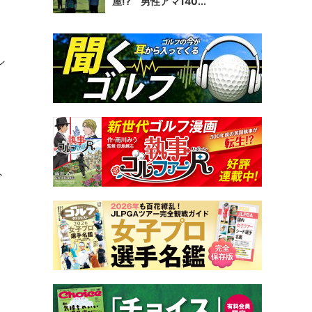
屋!? 男性アマ140...
ン
今
し