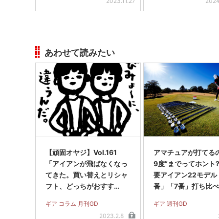
2023.11.27
2024
あわせて読みたい
【頑固オヤジ】Vol.161
アマチュアが打てるの
「アイアンが飛ばなくなっ
9度”までってホント
てきた。買い替えとリシャ
要アイアン22モデル
フト、どっちがおすす
番」「7番」打ち比
め?」
ギア コラム 月刊GD
ギア 週刊GD
2023.2.8