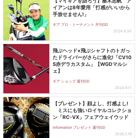
【マイギアを語ろう】桑木志帆 ア
イアンは8年愛用「打感がいいから
手放せません!」
ギア プロ・トーナメント 月刊GD
2024.8.30
飛ぶヘッド×飛ぶシャフトのトガっ
たドライバーがさらに進化!「CV10
S赤デラカスタム」【WGDマルシ
ェ】
ギア ショップ 週刊GD
2024.9.11
【プレゼント】顔よし、打感よし!
ミスにも強いロイヤルコレクショ
ン「RC-VX」フェアウェイウッド
information プレゼント 週刊GD
2026.2.16