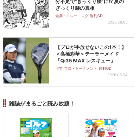
分不足で“ぎっくり腰”に!? 夏の
ぎっくり腰の真相
健康・トレーニング
週刊GD
2026.08.05
【プロが手放せないこの1本！】
＜髙橋彩華＞テーラーメイド
「Qi35 MAX レスキュー」
ギア
プロ・トーナメント
週刊GD
2026.08.04
雑誌がまるごと読み放題！