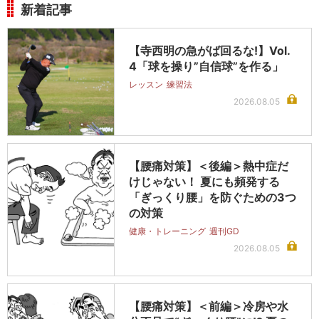
新着記事
【寺西明の急がば回るな!】Vol.
4「球を操り”自信球”を作る」
レッスン
練習法
2026.08.05
【腰痛対策】＜後編＞熱中症だ
けじゃない！ 夏にも頻発する
「ぎっくり腰」を防ぐための3つ
の対策
健康・トレーニング
週刊GD
2026.08.05
【腰痛対策】＜前編＞冷房や水