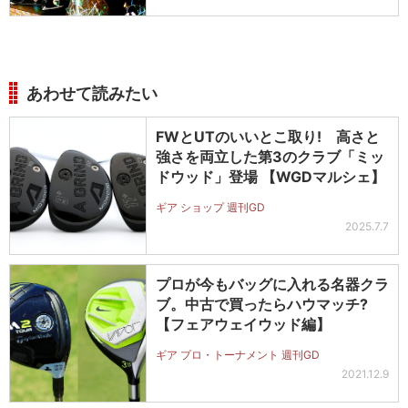
あわせて読みたい
FWとUTのいいとこ取り! 高さと
強さを両立した第3のクラブ「ミッ
ドウッド」登場 【WGDマルシェ】
ギア ショップ 週刊GD
2025.7.7
プロが今もバッグに入れる名器クラ
ブ。中古で買ったらハウマッチ?
【フェアウェイウッド編】
ギア プロ・トーナメント 週刊GD
2021.12.9