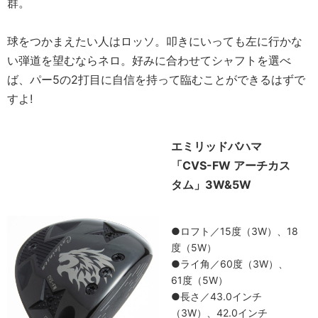
群。
球をつかまえたい人はロッソ。叩きにいっても左に行かな
い弾道を望むならネロ。好みに合わせてシャフトを選べ
ば、パー5の2打目に自信を持って臨むことができるはずで
すよ!
エミリッドバハマ
「CVS-FW アーチカス
タム」3W&5W
●ロフト／15度（3W）、18
度（5W）
●ライ角／60度（3W）、
61度（5W）
●長さ／43.0インチ
（3W）、42.0インチ