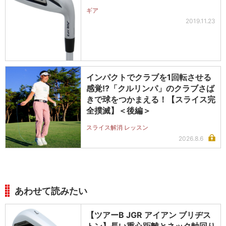
ギア
2019.11.23
インパクトでクラブを1回転させる
感覚!?「クルリンパ」のクラブさば
きで球をつかまえる！【スライス完
全撲滅】＜後編＞
スライス解消 レッスン
2026.8.6
あわせて読みたい
【ツアーB JGR アイアン ブリヂス