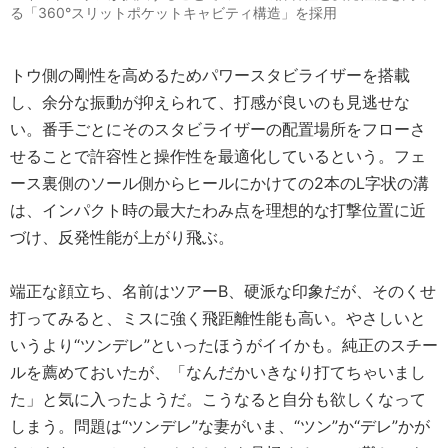
る「360°スリットポケットキャビティ構造」を採用
トウ側の剛性を高めるためパワースタビライザーを搭載
し、余分な振動が抑えられて、打感が良いのも見逃せな
い。番手ごとにそのスタビライザーの配置場所をフローさ
せることで許容性と操作性を最適化しているという。フェ
ース裏側のソール側からヒールにかけての2本のL字状の溝
は、インパクト時の最大たわみ点を理想的な打撃位置に近
づけ、反発性能が上がり飛ぶ。
端正な顔立ち、名前はツアーB、硬派な印象だが、そのくせ
打ってみると、ミスに強く飛距離性能も高い。やさしいと
いうより“ツンデレ”といったほうがイイかも。純正のスチー
ルを薦めておいたが、「なんだかいきなり打てちゃいまし
た」と気に入ったようだ。こうなると自分も欲しくなって
しまう。問題は“ツンデレ”な妻がいま、“ツン”か“デレ”かが