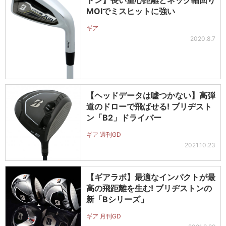
トン】長い重心距離とネック軸回り
MOIでミスヒットに強い
ギア
2020.8.7
【ヘッドデータは嘘つかない】高弾
道のドローで飛ばせる! ブリヂスト
ン「B2」ドライバー
ギア 週刊GD
2021.10.23
【ギアラボ】最適なインパクトが最
高の飛距離を生む! ブリヂストンの
新「Bシリーズ」
ギア 月刊GD