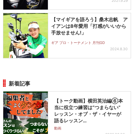
2021.9.29
【マイギアを語ろう】桑木志帆 ア
イアンは8年愛用「打感がいいから
手放せません!」
ギア プロ・トーナメント 月刊GD
2024.8.30
新着記事
【トーク動画】横田英治編⑥本
当に役立つ練習は“つまらない”
レッスン・オブ・ザ・イヤーが
語るレッスン…
動画