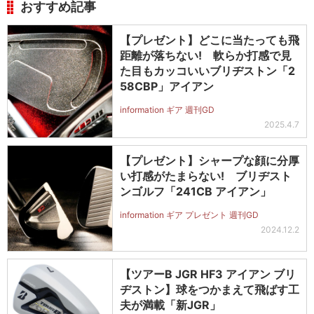
おすすめ記事
【プレゼント】どこに当たっても飛
距離が落ちない! 軟らか打感で見
た目もカッコいいブリヂストン「2
58CBP」アイアン
information ギア 週刊GD
2025.4.7
【プレゼント】シャープな顔に分厚
い打感がたまらない! ブリヂスト
ンゴルフ「241CB アイアン」
information ギア プレゼント 週刊GD
2024.12.2
【ツアーB JGR HF3 アイアン ブリ
ヂストン】球をつかまえて飛ばす工
夫が満載「新JGR」