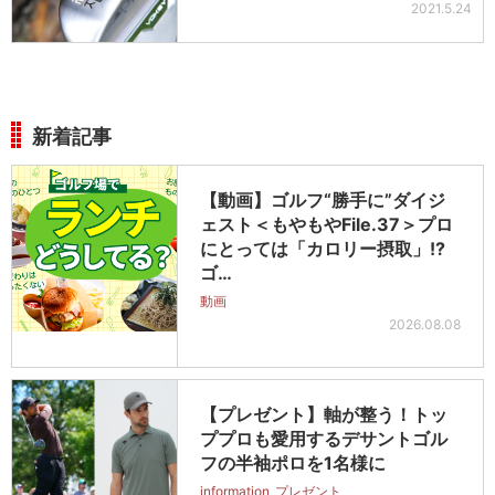
2021.5.24
新着記事
【動画】ゴルフ“勝手に”ダイジ
ェスト＜もやもやFile.37＞プロ
にとっては「カロリー摂取」!?
ゴ…
動画
2026.08.08
【プレゼント】軸が整う！トッ
ププロも愛用するデサントゴル
フの半袖ポロを1名様に
information
プレゼント