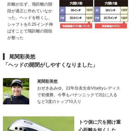
距離が出ず、飛距離の階
段が適正に作れていなか
った。ヘッドを軽くし、
シャフトを0.25インチ伸
ばすことで飛距離の階段
が整った
尾関彩美悠
「ヘッドの開閉がしやすくなりました」
尾関彩美悠
おぜきあみゆ。22年住友生命Vitalityレディス
で初優勝。今季もパナソニックで2位に入る
など3度のトップ10入り
トウ側に穴を開け重
心距離を短くした