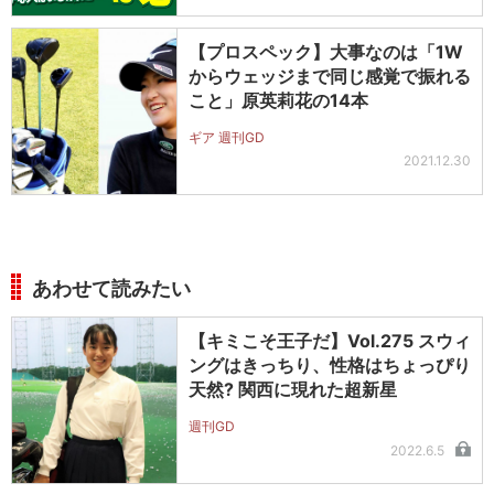
【プロスペック】大事なのは「1W
からウェッジまで同じ感覚で振れる
こと」原英莉花の14本
ギア 週刊GD
2021.12.30
あわせて読みたい
【キミこそ王子だ】Vol.275 スウィ
ングはきっちり、性格はちょっぴり
天然? 関西に現れた超新星
週刊GD
2022.6.5