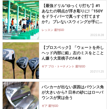
【最強ドリル“ゆっくり打ち”】#1
あなたの弱点が浮き彫りに!「150Y
をドライバーで真っすぐ打てます
か?」 ブレないスウィングが手に入
る!
レッスン 週刊GD
2022.8.28
【プロスペック】「ウェートを外し
ヘッド内部に鉛」左のミスをとこと
ん嫌う大里桃子の14本
ギア プロ・トーナメント 週刊GD
2021.11.25
バンカーが出ない原因はバウンス角
が大きいから? 日本の砂にはローバ
ウンスが実は合う
ギア 週刊GD