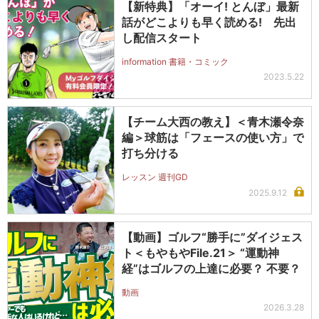
【新特典】「オーイ! とんぼ」最新
話がどこよりも早く読める! 先出
し配信スタート
information 書籍・コミック
2023.5.22
【チーム大西の教え】＜青木瀬令奈
編＞球筋は「フェースの使い方」で
打ち分ける
レッスン 週刊GD
2025.9.12
【動画】ゴルフ“勝手に”ダイジェス
ト＜もやもやFile.21＞ “運動神
経”はゴルフの上達に必要？ 不要？
動画
2026.3.28