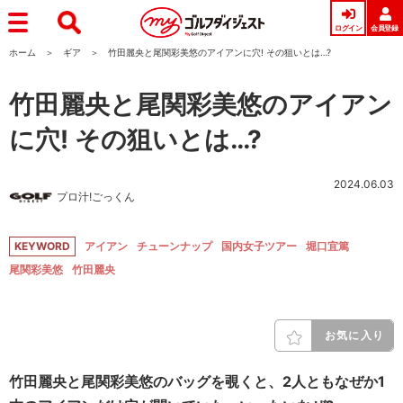
ログイン
会員登録
ホーム
ギア
竹田麗央と尾関彩美悠のアイアンに穴! その狙いとは…?
竹田麗央と尾関彩美悠のアイアン
に穴! その狙いとは…?
2024.06.03
プロ汁!ごっくん
KEYWORD
アイアン
チューンナップ
国内女子ツアー
堀口宜篤
尾関彩美悠
竹田麗央
お気に入り
竹田麗央と尾関彩美悠のバッグを覗くと、2人ともなぜか1