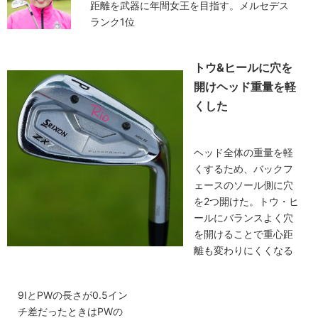
距離を武器に年間女王を目指す。メルセデス
ランク1位
トウ&ヒールに穴を
開けヘッド重量を軽
くした
ヘッド全体の重量を軽
くするため、バックフ
ェースのソール側に穴
を2つ開けた。トウ・ヒ
ールにバランスよく穴
を開けることで重心距
離も変わりにくくなる
9IとPWの長さが0.5イン
チ差だったときはPWの