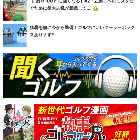
【“残り100Y”に強くなる】#2「左奥」へのミスを防
ぐために桑木志帆が意識して...
猛暑を前に今から準備！ゴルフにいいクーラーボック
スあります!!