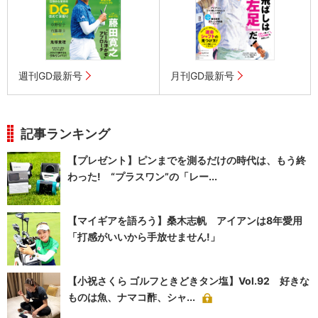
週刊GD最新号
月刊GD最新号
記事ランキング
【プレゼント】ピンまでを測るだけの時代は、もう終
わった! “プラスワン”の「レー...
【マイギアを語ろう】桑木志帆 アイアンは8年愛用
「打感がいいから手放せません!」
【小祝さくら ゴルフときどきタン塩】Vol.92 好きな
ものは魚、ナマコ酢、シャ...