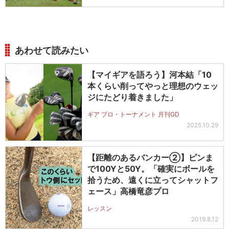
あわせて読みたい
【マイギアを語ろう】河本結「10
本くらい削ってやっと理想のウェッ
ジにたどり着きました」
ギア プロ・トーナメント 月刊GD
2025.10.29
【距離のあるバンカー②】ピンま
で100Yと50Y。「確実にボールを
拾うため、遠くに立ってシャットフ
ェース」高橋竜彦プロ
レッスン
2019.8.12