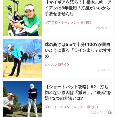
【マイギアを語ろう】桑木志帆 ア
イアンは8年愛用「打感がいいから
手放せません!」
ギア プロ・トーナメント 月刊GD
2024.8.30
球の高さは5ｍで十分! 100Yが面白
いように寄る「ライン出し」のすす
め
レッスン 週刊GD
2021.3.15
【ショートパット攻略】#2 打ち
切れない原因は「減速」。“緩み”を
防ぐ2つの方法とは?
プロ・トーナメント レッスン 週刊GD
2024.2.12