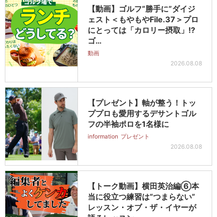
【動画】ゴルフ“勝手に”ダイジ
ェスト＜もやもやFile.37＞プロ
にとっては「カロリー摂取」!?
ゴ…
動画
2026.08.08
【プレゼント】軸が整う！トッ
ププロも愛用するデサントゴル
フの半袖ポロを1名様に
information
プレゼント
2026.08.08
【トーク動画】横田英治編⑥本
当に役立つ練習は“つまらない”
レッスン・オブ・ザ・イヤーが