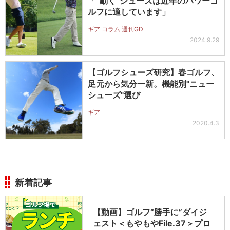
「“動く”シューズは近年のパワーゴ
ルフに適しています」
ギア コラム 週刊GD
2024.9.29
【ゴルフシューズ研究】春ゴルフ、
足元から気分一新。機能別"ニュー
シューズ"選び
ギア
2020.4.3
新着記事
【動画】ゴルフ“勝手に”ダイジ
ェスト＜もやもやFile.37＞プロ