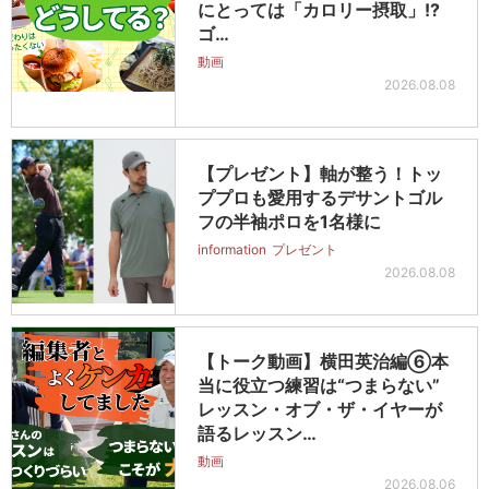
にとっては「カロリー摂取」!?
ゴ…
動画
2026.08.08
【プレゼント】軸が整う！トッ
ププロも愛用するデサントゴル
フの半袖ポロを1名様に
information
プレゼント
2026.08.08
【トーク動画】横田英治編⑥本
当に役立つ練習は“つまらない”
レッスン・オブ・ザ・イヤーが
語るレッスン…
動画
2026.08.06