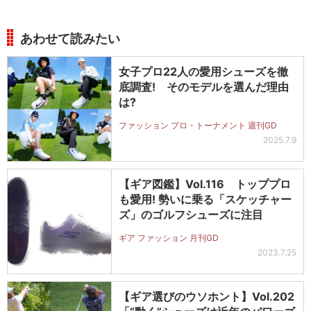
あわせて読みたい
女子プロ22人の愛用シューズを徹
底調査! そのモデルを選んだ理由
は?
ファッション プロ・トーナメント 週刊GD
2025.7.9
【ギア図鑑】Vol.116 トッププロ
も愛用! 勢いに乗る「スケッチャー
ズ」のゴルフシューズに注目
ギア ファッション 月刊GD
2023.7.25
【ギア選びのウソホント】Vol.202