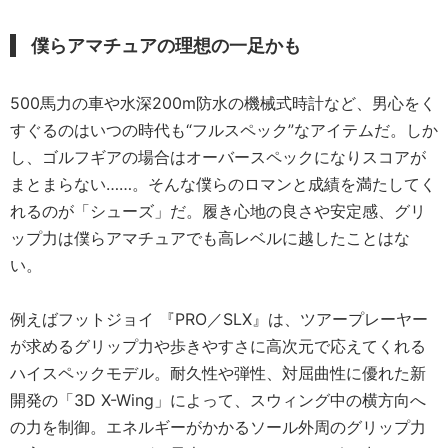
僕らアマチュアの理想の一足かも
500馬力の車や水深200m防水の機械式時計など、男心をく
すぐるのはいつの時代も“フルスペック”なアイテムだ。しか
し、ゴルフギアの場合はオーバースペックになりスコアが
まとまらない……。そんな僕らのロマンと成績を満たしてく
れるのが「シューズ」だ。履き心地の良さや安定感、グリ
ップ力は僕らアマチュアでも高レベルに越したことはな
い。
例えばフットジョイ 『PRO／SLX』は、ツアープレーヤー
が求めるグリップ力や歩きやすさに高次元で応えてくれる
ハイスペックモデル。耐久性や弾性、対屈曲性に優れた新
開発の「3D X-Wing」によって、スウィング中の横方向へ
の力を制御。エネルギーがかかるソール外周のグリップ力