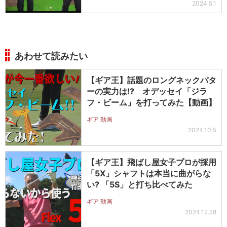
2024.5.1
あわせて読みたい
【ギア王】話題のロングネックパタ
ーの実力は!? オデッセイ「ジラ
フ・ビーム」を打ってみた【動画】
ギア 動画
2024.10.5
【ギア王】飛ばし屋女子プロが採用
「5X」シャフトは本当に曲がらな
い? 「5S」と打ち比べてみた
ギア 動画
2024.12.28