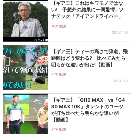
【ギア王】これはキワモノではな
い! 予想外の結果に一同驚愕…ソ
ナテック「アイアンドライバー」
ギア 動画
2026.1.28
【ギア王】ティーの高さで弾道、飛
距離はどう変わる? 比べてみたら
明らかな違いが出た!【動画】
ギア 動画
2024.8.8
【ギア王】「Qi10 MAX」vs「G4
30 MAX 10K」タレントのユージ
が打ち比べたら明らかな違いが!
【動画】
ギア 動画