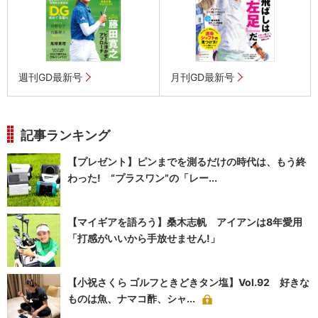
週刊GD最新号
月刊GD最新号
記事ランキング
【プレゼント】ピンまでを測るだけの時代は、もう終
わった! “プラスワン”の「レー...
【マイギアを語ろう】桑木志帆 アイアンは8年愛用
「打感がいいから手放せません!」
【小祝さくら ゴルフときどきタン塩】Vol.92 好きな
ものは魚、ナマコ酢、シャ...