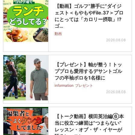
【動画】ゴルフ“勝手に”ダイジ
ェスト＜もやもやFile.37＞プロ
にとっては「カロリー摂取」!?
ゴ…
動画
2026.08.08
【プレゼント】軸が整う！トッ
ププロも愛用するデサントゴル
フの半袖ポロを1名様に
information
プレゼント
2026.08.08
【トーク動画】横田英治編⑥本
当に役立つ練習は“つまらない”
レッスン・オブ・ザ・イヤーが