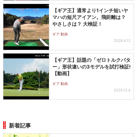
【ギア王】通常より1インチ短いヤ
マハの短尺アイアン。飛距離は？
やさしさは？ 大検証！
ギア 動画
2026.4.12
【ギア王】話題の「ゼロトルクパタ
ー」形状違いの3モデルを試打検証!
【動画】
ギア 動画
2025.12.4
新着記事