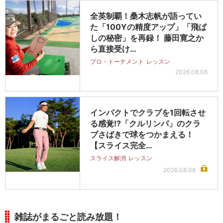
全英制覇！桑木志帆が語ってい
た「100Yの精度アップ」「飛ば
しの秘密」を再録！ 藤田寛之か
ら直接受け…
プロ・トーナメント
レッスン
2026.08.06
インパクトでクラブを1回転させ
る感覚!?「クルリンパ」のクラ
ブさばきで球をつかまえる！
【スライス完全…
スライス解消
レッスン
2026.08.06
雑誌がまるごと読み放題！