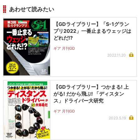
あわせて読みたい
【GDライブラリー】「S-1グラン
プリ2022」一番止まるウェッジは
どれだ!?
ギア 月刊GD
2022.11.20
【GDライブラリー】つかまる! 上
がる! だから飛ぶ! 「ディスタン
ス」ドライバー大研究
ギア 月刊GD
2023.5.19