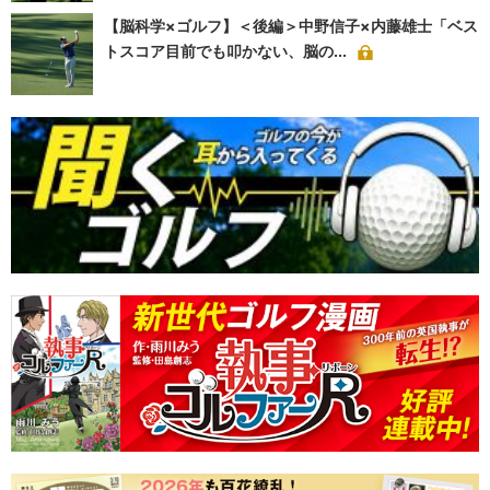
【脳科学×ゴルフ】＜後編＞中野信子×内藤雄士「ベス
トスコア目前でも叩かない、脳の...