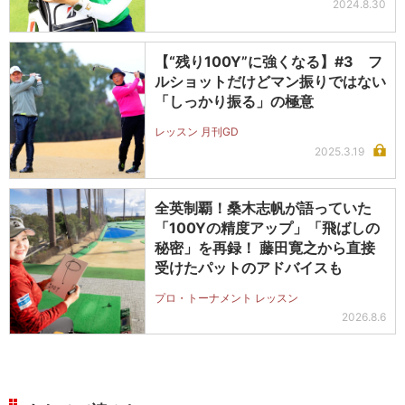
2024.8.30
【“残り100Y”に強くなる】#3 フ
ルショットだけどマン振りではない
「しっかり振る」の極意
レッスン 月刊GD
2025.3.19
全英制覇！桑木志帆が語っていた
「100Yの精度アップ」「飛ばしの
秘密」を再録！ 藤田寛之から直接
受けたパットのアドバイスも
プロ・トーナメント レッスン
2026.8.6