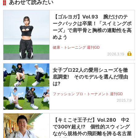
あわせて読みたい
【ゴルヨガ】Vol.93 腕だけのテ
ークバックは卒業！「スイミングポ
ーズ」で肩甲骨と胸椎の連動性を高
めよう
健康・トレーニング 週刊GD
2026.3.19
女子プロ22人の愛用シューズを徹
底調査! そのモデルを選んだ理由
は?
ファッション プロ・トーナメント 週刊GD
2025.7.9
【キミこそ王子だ】Vol.280 中2
で300Y超え!? 個性的スウィング
ながら規格外の飛距離を誇る名古屋