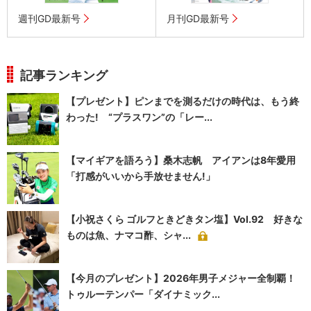
週刊GD最新号
月刊GD最新号
記事ランキング
【プレゼント】ピンまでを測るだけの時代は、もう終
わった! “プラスワン”の「レー...
【マイギアを語ろう】桑木志帆 アイアンは8年愛用
「打感がいいから手放せません!」
【小祝さくら ゴルフときどきタン塩】Vol.92 好きな
ものは魚、ナマコ酢、シャ...
【今月のプレゼント】2026年男子メジャー全制覇！
トゥルーテンパー「ダイナミック...