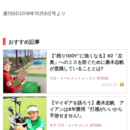
週刊GD2019年10月8日号より
おすすめ記事
【“残り100Y”に強くなる】#2「左
奥」へのミスを防ぐために桑木志帆
が意識していることとは?
プロ・トーナメント レッスン 月刊GD
2025.3.19
【マイギアを語ろう】桑木志帆 ア
イアンは8年愛用「打感がいいから
手放せません!」
ギア プロ・トーナメント 月刊GD