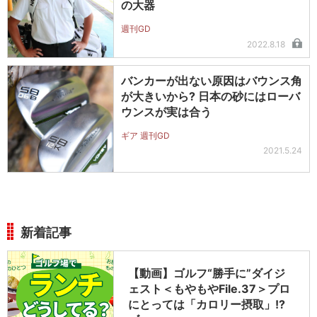
の大器
週刊GD
2022.8.18
バンカーが出ない原因はバウンス角
が大きいから? 日本の砂にはローバ
ウンスが実は合う
ギア 週刊GD
2021.5.24
新着記事
【動画】ゴルフ“勝手に”ダイジ
ェスト＜もやもやFile.37＞プロ
にとっては「カロリー摂取」!?