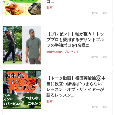
ゴ…
動画
2026.08.08
【プレゼント】軸が整う！トッ
ププロも愛用するデサントゴル
フの半袖ポロを1名様に
information
プレゼント
2026.08.08
【トーク動画】横田英治編⑥本
当に役立つ練習は“つまらない”
レッスン・オブ・ザ・イヤーが
語るレッスン…
動画
2026.08.06