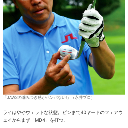
「JAWSの噛みつき感がハンパない!」（永井プロ）
ライはややウェットな状態。ピンまで40ヤードのフェアウ
ェイからまず「MD4」を打つ。