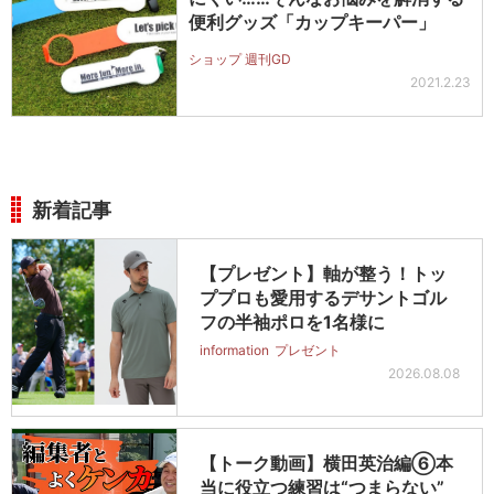
便利グッズ「カップキーパー」
ショップ 週刊GD
2021.2.23
新着記事
【プレゼント】軸が整う！トッ
ププロも愛用するデサントゴル
フの半袖ポロを1名様に
information
プレゼント
2026.08.08
【トーク動画】横田英治編⑥本
当に役立つ練習は“つまらない”