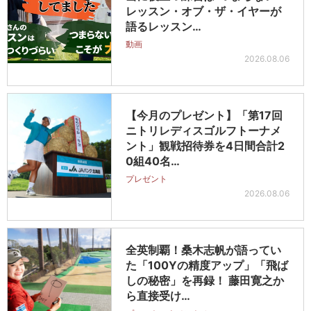
レッスン・オブ・ザ・イヤーが
語るレッスン…
動画
2026.08.06
【今月のプレゼント】「第17回
ニトリレディスゴルフトーナメ
ント」観戦招待券を4日間合計2
0組40名…
プレゼント
2026.08.06
全英制覇！桑木志帆が語ってい
た「100Yの精度アップ」「飛ば
しの秘密」を再録！ 藤田寛之か
ら直接受け…