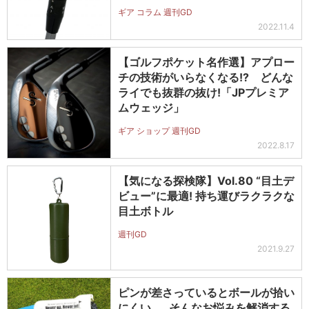
ギア コラム 週刊GD
2022.11.4
【ゴルフポケット名作選】アプロー
チの技術がいらなくなる!? どんな
ライでも抜群の抜け!「JPプレミア
ムウェッジ」
ギア ショップ 週刊GD
2022.8.17
【気になる探検隊】Vol.80 “目土デ
ビュー”に最適! 持ち運びラクラクな
目土ボトル
週刊GD
2021.9.27
ピンが差さっているとボールが拾い
にくい……そんなお悩みを解消する