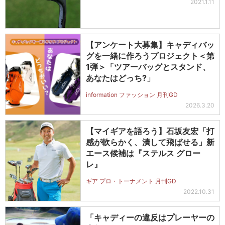
2021.1.11
【アンケート大募集】キャディバッ
グを一緒に作ろうプロジェクト＜第
1弾＞「ツアーバッグとスタンド、
あなたはどっち?」
information ファッション 月刊GD
2026.3.20
【マイギアを語ろう】石坂友宏「打
感が軟らかく、潰して飛ばせる」新
エース候補は『ステルス グロー
レ』
ギア プロ・トーナメント 月刊GD
2022.10.31
「キャディーの違反はプレーヤーの