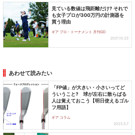
見ている数値は飛距離だけ? それで
も女子プロが300万円の計測器を
買う理由
ギア プロ・トーナメント 月刊GD
2021.10.23
あわせて読みたい
「FP値」が大きい・小さいってど
ういうこと? 球が左右に散らばる
人は覚えておこう【明日使えるゴル
フ用語】
ギア コラム
2023.5.7