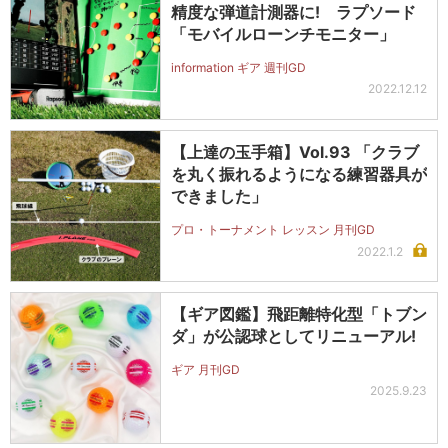
精度な弾道計測器に! ラプソード
「モバイルローンチモニター」
information ギア 週刊GD
2022.12.12
【上達の玉手箱】Vol.93 「クラブ
を丸く振れるようになる練習器具が
できました」
プロ・トーナメント レッスン 月刊GD
2022.1.2
【ギア図鑑】飛距離特化型「トブン
ダ」が公認球としてリニューアル!
ギア 月刊GD
2025.9.23