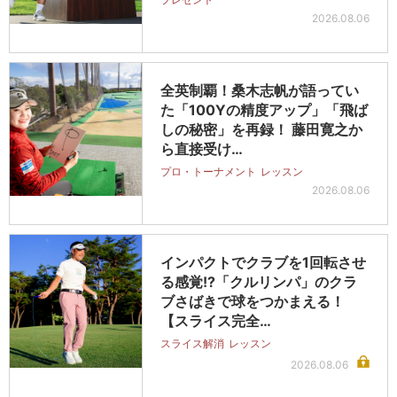
2026.08.06
全英制覇！桑木志帆が語ってい
た「100Yの精度アップ」「飛ば
しの秘密」を再録！ 藤田寛之か
ら直接受け…
プロ・トーナメント
レッスン
2026.08.06
インパクトでクラブを1回転させ
る感覚!?「クルリンパ」のクラ
ブさばきで球をつかまえる！
【スライス完全…
スライス解消
レッスン
2026.08.06