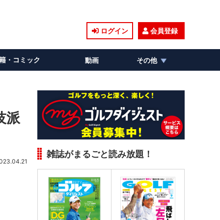
ログイン
会員登録
籍・コミック
動画
その他
技派
雑誌がまるごと読み放題！
023.04.21