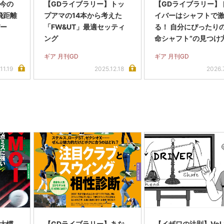
】今の
【GDライブラリー】トッ
【GDライブラリー】
飛距離
プアマの14本から考えた
イバーはシャフトで
バー
「FW&UT」最適セッティ
る！ 自分にぴったりの
ング
命シャフト”の見つけ
ギア 月刊GD
ギア 月刊GD
11.19
2025.12.18
2026.
】大慣
【GDライブラリー】あな
【イザワの法則】Vol