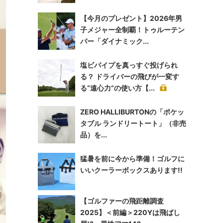
【今月のプレゼント】2026年男
子メジャー全制覇！トゥルーテン
パー「ダイナミック...
塩ビパイプを真っすぐ投げられ
る？ ドライバーの飛びが一変す
る“遠心力”の使い方【...
ZERO HALLIBURTONの「ポケッ
タブル ランドリートート」（非売
品）を...
猛暑を前に今から準備！ゴルフに
いいクーラーボックスあります!!
【ゴルファーの飛距離調査
2025】＜前編＞220Yは飛ばし