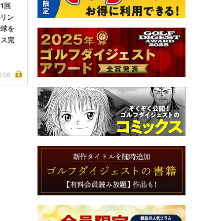
1回
ルリン
で球を
イス完
8.06