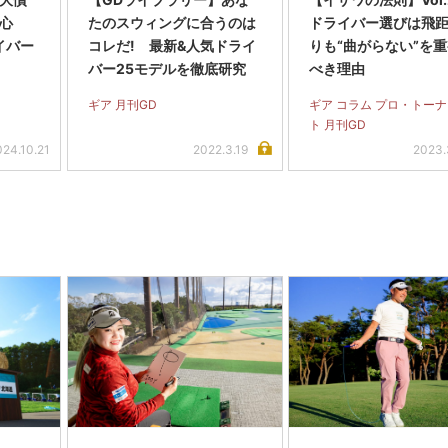
低重心
たのスウィングに合うのは
ドライバー選びは飛
イバー
コレだ! 最新&人気ドライ
りも“曲がらない”を
バー25モデルを徹底研究
べき理由
ギア 月刊GD
ギア コラム プロ・トー
ト 月刊GD
024.10.21
2022.3.19
2023.