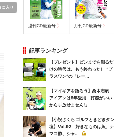
気に入り
週刊GD最新号
月刊GD最新号
記事ランキング
【プレゼント】ピンまでを測るだ
けの時代は、もう終わった! “プ
ラスワン”の「レー...
【マイギアを語ろう】桑木志帆
アイアンは8年愛用「打感がいい
から手放せません!」
【小祝さくら ゴルフときどきタン
塩】Vol.92 好きなものは魚、ナ
マコ酢、シャ...