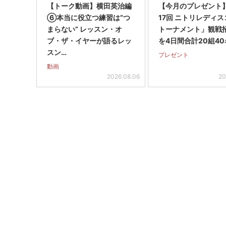
【トーク動画】横田英治編
【今月のプレゼント
⑥本当に役立つ練習は“つ
17回 ニトリレディ
まらない” レッスン・オ
トーナメント」観戦
ブ・ザ・イヤーが語るレッ
を4日間合計20組40
スン…
プレゼント
動画
2026.08.06
20