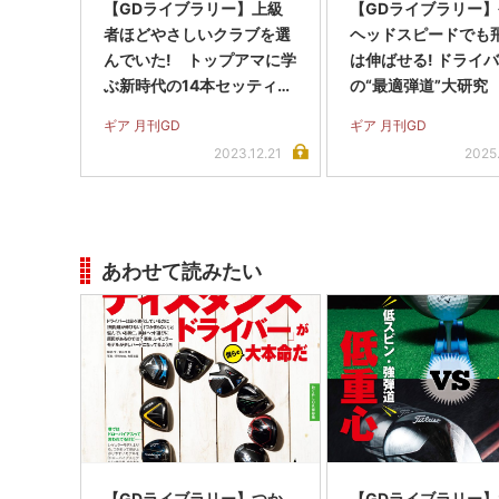
【GDライブラリー】上級
【GDライブラリー
者ほどやさしいクラブを選
ヘッドスピードでも
んでいた! トップアマに学
は伸ばせる! ドライ
ぶ新時代の14本セッティン
の“最適弾道”大研究
グ
ギア 月刊GD
ギア 月刊GD
2023.12.21
2025.
あわせて読みたい
【GDライブラリー】つか
【GDライブラリー