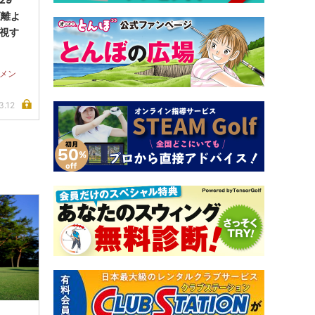
距離よ
重視す
ナメン
3.12