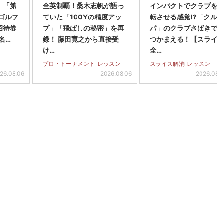
】「第
全英制覇！桑木志帆が語っ
インパクトでクラブを
スゴルフ
ていた「100Yの精度アッ
転させる感覚!?「ク
招待券
プ」「飛ばしの秘密」を再
パ」のクラブさばき
名…
録！ 藤田寛之から直接受
つかまえる！【スラ
け…
全…
プロ・トーナメント
レッスン
スライス解消
レッスン
26.08.06
2026.08.06
2026.0