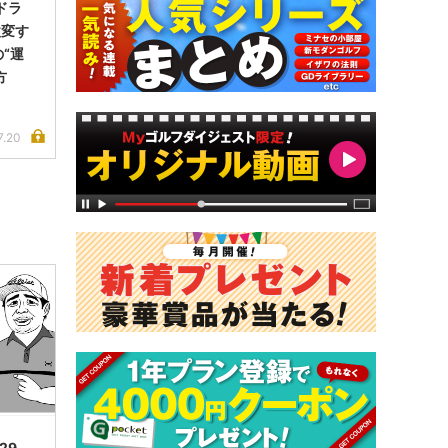
ドラ
激変す
“運
方
7.20
.29