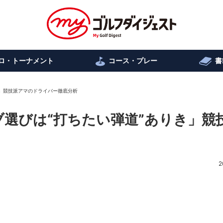
ロ・トーナメント
コース・プレー
書
き」競技派アマのドライバー徹底分析
ブ選びは“打ちたい弾道”ありき」競
2