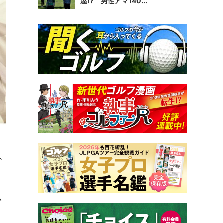
屋!? 男性アマ140...
か
。
い