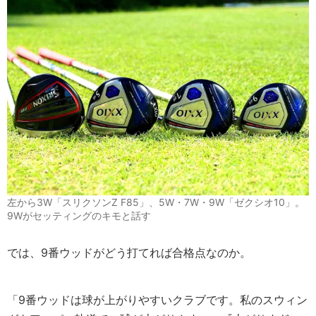
左から3W「スリクソンZ F85」、5W・7W・9W「ゼクシオ10」。
9Wがセッティングのキモと話す
では、9番ウッドがどう打てれば合格点なのか。
「9番ウッドは球が上がりやすいクラブです。私のスウィン