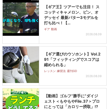
【ギア王】ツアーでも注目！ ス
コッティキャメロン、ピン、オ
デッセイ 最新パター3モデルを
打ち比べ！【…
ギア
動画
2026.08.09
【ギア選びのウソホント】Vol.2
91「フィッティングでスコアは
縮められる」
レッスン
練習法
週刊GD
2026.08.09
【動画】ゴルフ“勝手に”ダイジ
ェスト＜もやもやFile.37＞プロ
にとっては「カロリー摂取」!?