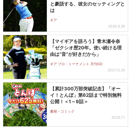
と豪語する、彼女のセッティングと
は
ギア
2020.6.26
【マイギアを語ろう】青木瀬令奈
「ゼクシオ歴20年。使い続ける理
由は“音”が好きだから」
ギア プロ・トーナメント 月刊GD
2021.12.29
【累計300万部突破記念】「オー
イ！とんぼ」第62話まで特別無料
公開！＜1～9話＞
書籍・コミック
2026.7.1