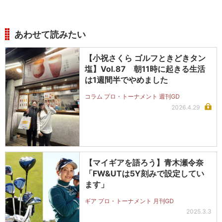
あわせて読みたい
【小祝さくら ゴルフときどきタン
塩】Vol.87 朝11時に起きる生活
は1週間半でやめました
コラム プロ・トーナメント 週刊GD
2026.4.29
【マイギアを語ろう】青木瀬令奈
「FW&UTは5Y刻みで設定してい
ます」
ギア プロ・トーナメント 月刊GD
2025.3.3