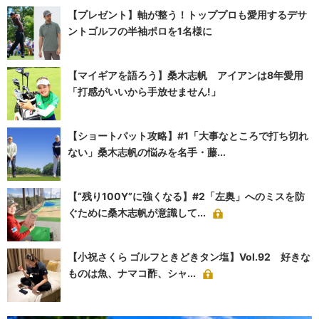
【プレゼント】軸が整う！トッププロも愛用するデサ
ントゴルフの半袖ポロを1名様に
【マイギアを語ろう】桑木志帆 アイアンは8年愛用
「打感がいいから手放せません!」
【ショートパット攻略】#1「大事なところで打ち切れ
ない」桑木志帆の悩みを名手・藤...
【“残り100Y”に強くなる】#2「左奥」へのミスを防
ぐために桑木志帆が意識して...
【小祝さくら ゴルフときどきタン塩】Vol.92 好きな
ものは魚、ナマコ酢、シャ...