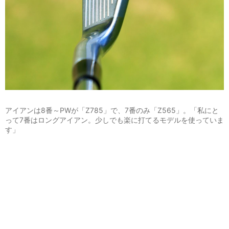
アイアンは8番～PWが「Z785」で、7番のみ「Z565」。「私にと
って7番はロングアイアン。少しでも楽に打てるモデルを使っていま
す」