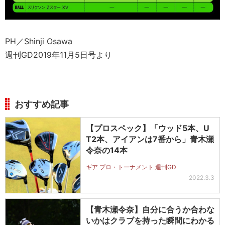
PH／Shinji Osawa
週刊GD2019年11月5日号より
おすすめ記事
【プロスペック】「ウッド5本、U
T2本、アイアンは7番から」青木瀬
令奈の14本
ギア プロ・トーナメント 週刊GD
2022.3.3
【青木瀬令奈】自分に合うか合わな
いかはクラブを持った瞬間にわかる